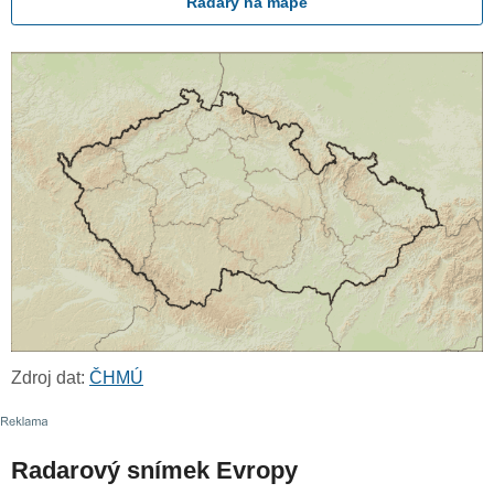
Radary na mapě
Zdroj dat:
ČHMÚ
Radarový snímek Evropy