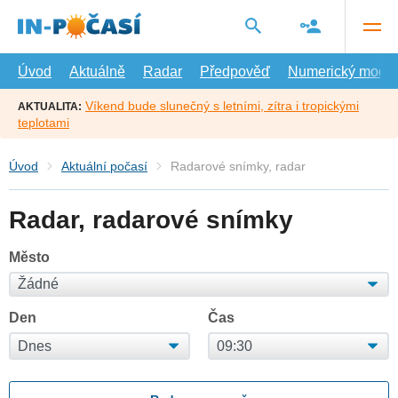
Přejít
na
hlavní
obsah
Úvod
Aktuálně
Radar
Předpověď
Numerický model
Víkend bude slunečný s letními, zítra i tropickými
AKTUALITA:
teplotami
Úvod
Aktuální počasí
Radarové snímky, radar
Radar, radarové snímky
Město
Den
Čas