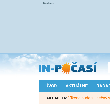
Přejít
na
hlavní
obsah
ÚVOD
AKTUÁLNĚ
RADA
Víkend bude slunečný s l
AKTUALITA: