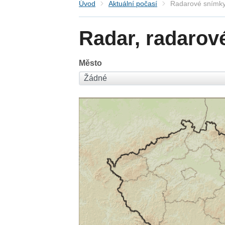
Úvod
Aktuální počasí
Radarové snímky
Radar, radarov
Město