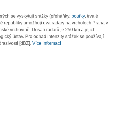
12:55
12:45
rých se vyskytují srážky (přeháňky,
bouřky
, trvalé
12:35
é republiky umožňují dva radary na vrcholech Praha v
12:25
ské vrchovině. Dosah radarů je 250 km a jejich
12:15
ický ústav. Pro odhad intenzity srážek se používají
12:05
drazivosti [dBZ].
Více informací
11:55
11:45
11:35
11:25
11:15
11:05
10:55
10:45
10:35
10:25
10:15
10:05