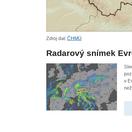
Zdroj dat:
ČHMÚ
Radarový snímek Ev
Sle
poz
v E
než