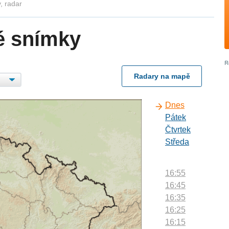
, radar
é snímky
Radary na mapě
Dnes
Pátek
Čtvrtek
Středa
16:55
16:45
16:35
16:25
16:15