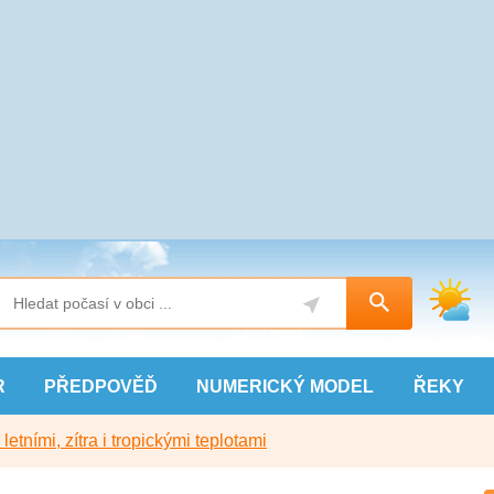
R
PŘEDPOVĚĎ
NUMERICKÝ
MODEL
ŘEKY
etními, zítra i tropickými teplotami