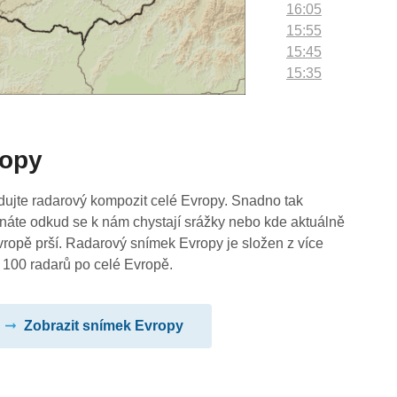
16:05
15:55
15:45
15:35
15:25
15:15
15:05
ropy
14:55
14:45
14:35
dujte radarový kompozit celé Evropy. Snadno tak
14:25
náte odkud se k nám chystají srážky nebo kde aktuálně
14:15
vropě prší. Radarový snímek Evropy je složen z více
14:05
 100 radarů po celé Evropě.
13:55
13:45
Zobrazit snímek Evropy
13:35
13:25
13:15
13:05