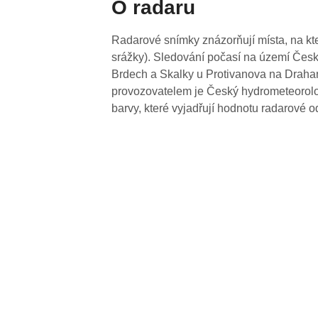
O radaru
Radarové snímky znázorňují místa, na kte
srážky). Sledování počasí na území Česk
Brdech a Skalky u Protivanova na Drahan
provozovatelem je Český hydrometeorolog
barvy, které vyjadřují hodnotu radarové o