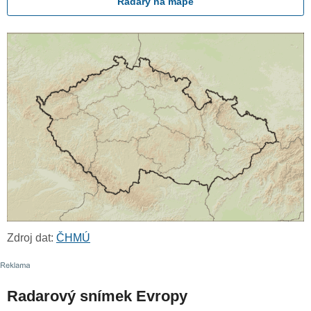
Radary na mapě
Zdroj dat:
ČHMÚ
Radarový snímek Evropy