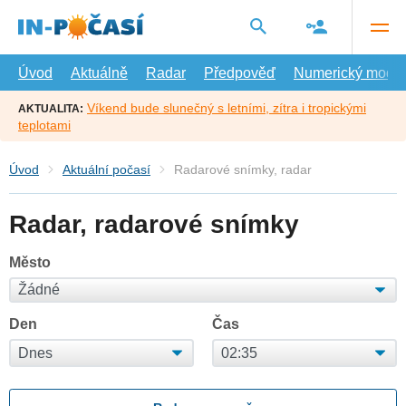
Přejít
na
hlavní
obsah
Úvod
Aktuálně
Radar
Předpověď
Numerický model
Víkend bude slunečný s letními, zítra i tropickými
AKTUALITA:
teplotami
Úvod
Aktuální počasí
Radarové snímky, radar
Radar, radarové snímky
Město
Den
Čas