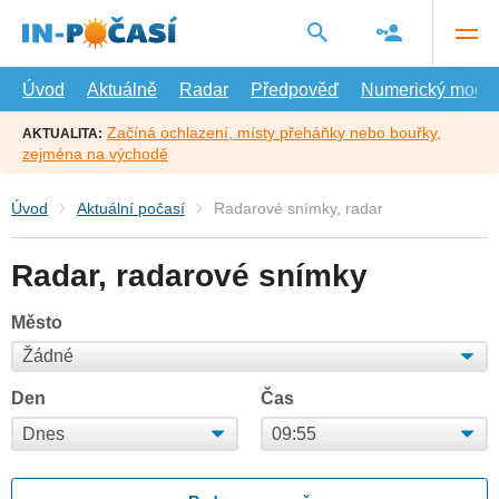
Přejít
na
hlavní
obsah
Úvod
Aktuálně
Radar
Předpověď
Numerický model
Začíná ochlazení, místy přeháňky nebo bouřky,
AKTUALITA:
zejména na východě
Úvod
Aktuální počasí
Radarové snímky, radar
Radar, radarové snímky
Město
Den
Čas