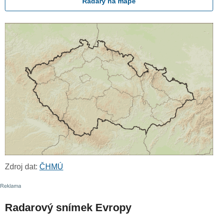
Radary na mapě
Zdroj dat:
ČHMÚ
Radarový snímek Evropy