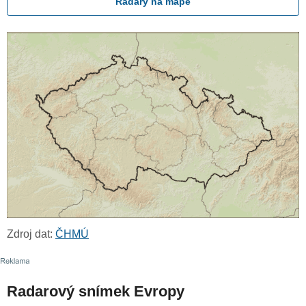
Radary na mapě
Zdroj dat:
ČHMÚ
Radarový snímek Evropy