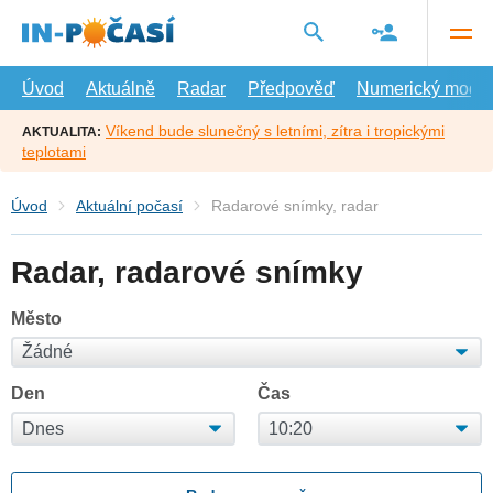
Přejít
na
hlavní
obsah
Úvod
Aktuálně
Radar
Předpověď
Numerický model
Víkend bude slunečný s letními, zítra i tropickými
AKTUALITA:
teplotami
Úvod
Aktuální počasí
Radarové snímky, radar
Radar, radarové snímky
Město
Den
Čas