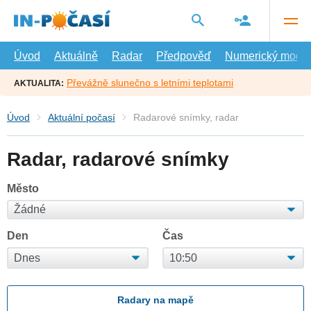
Přejít
na
hlavní
obsah
Úvod
Aktuálně
Radar
Předpověď
Numerický model
Převážně slunečno s letními teplotami
AKTUALITA:
Úvod
Aktuální počasí
Radarové snímky, radar
Radar, radarové snímky
Město
Den
Čas
Radary na mapě