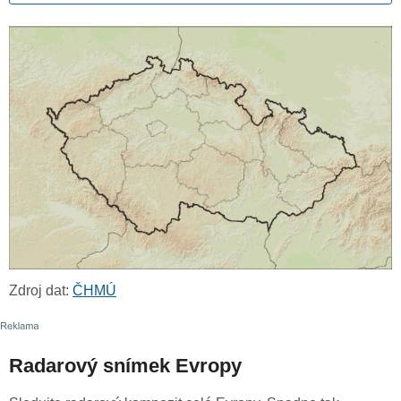
Zdroj dat:
ČHMÚ
Radarový snímek Evropy