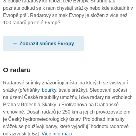
Sledujte radarový kompozit celé Evropy. Snadno tak
poznáte odkud se k nám chystají srážky nebo kde aktuálně v
Evropě prší. Radarový snímek Evropy je složen z více než
100 radarů po celé Evropě.
Zobrazit snímek Evropy
O radaru
Radarové snímky znázorňují místa, na kterých se vyskytují
srážky (přeháňky,
bouřky
, trvalé srážky). Sledování počasí
na území České republiky umožňují dva radary na vrcholech
Praha v Brdech a Skalky u Protivanova na Drahanské
vrchovině. Dosah radarů je 250 km a jejich provozovatelem
je Český hydrometeorologický ústav. Pro odhad intenzity
srážek se používají barvy, které vyjadřují hodnotu radarové
odrazivosti [dBZ].
Více informací