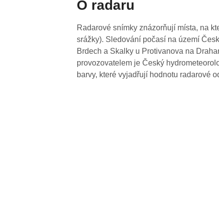
O radaru
Radarové snímky znázorňují místa, na kte
srážky). Sledování počasí na území Česk
Brdech a Skalky u Protivanova na Drahan
provozovatelem je Český hydrometeorolog
barvy, které vyjadřují hodnotu radarové o