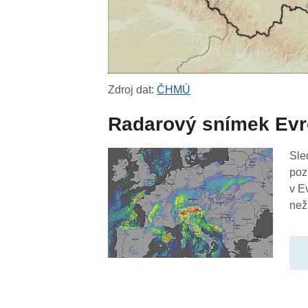
Zdroj dat:
ČHMÚ
Radarový snímek Ev
Sle
poz
v E
než