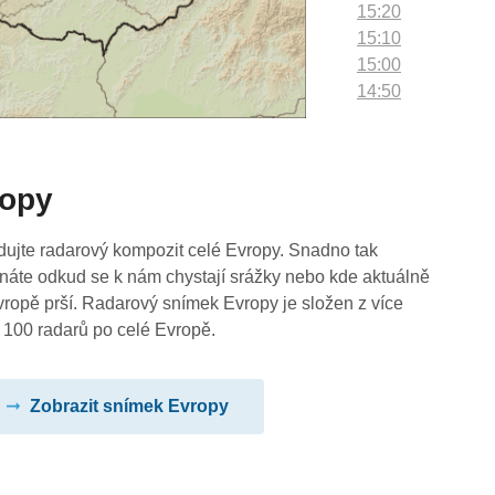
15:20
15:10
15:00
14:50
14:40
14:30
14:20
ropy
14:10
14:00
13:50
dujte radarový kompozit celé Evropy. Snadno tak
13:40
náte odkud se k nám chystají srážky nebo kde aktuálně
13:30
vropě prší. Radarový snímek Evropy je složen z více
13:20
 100 radarů po celé Evropě.
13:10
13:00
Zobrazit snímek Evropy
12:50
12:40
12:30
12:20