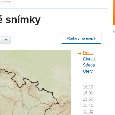
, radar
é snímky
Radary na mapě
Dnes
Čtvrtek
Středa
Úterý
16:10
16:00
15:50
15:40
15:30