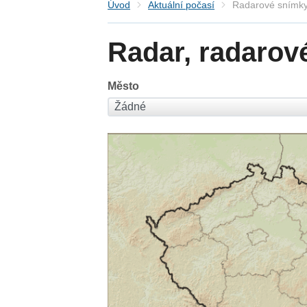
Úvod
Aktuální počasí
Radarové snímky
Radar, radarov
Město