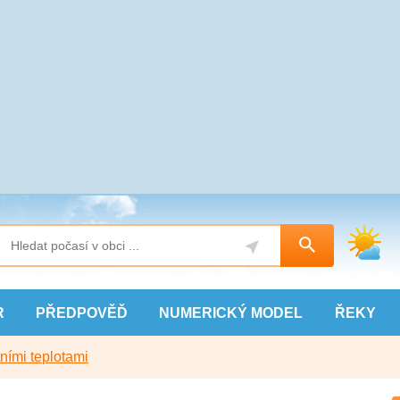
R
PŘEDPOVĚĎ
NUMERICKÝ
MODEL
ŘEKY
ními teplotami