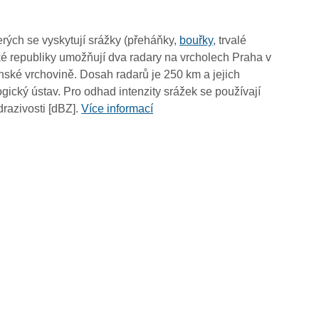
12:10
12:00
rých se vyskytují srážky (přeháňky,
bouřky
, trvalé
11:50
é republiky umožňují dva radary na vrcholech Praha v
11:40
ské vrchovině. Dosah radarů je 250 km a jejich
11:30
ický ústav. Pro odhad intenzity srážek se používají
11:20
drazivosti [dBZ].
Více informací
11:10
11:00
10:50
10:40
10:30
10:20
10:10
10:00
09:50
09:40
09:30
09:20