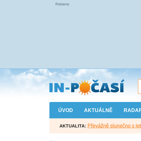
Přejít
na
hlavní
obsah
ÚVOD
AKTUÁLNĚ
RADA
Převážně slunečno s let
AKTUALITA: