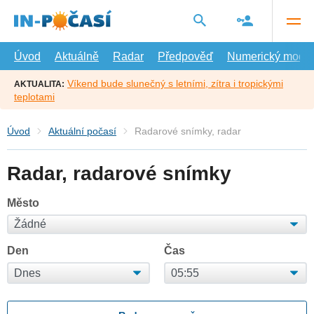
Přejít
na
hlavní
obsah
Úvod
Aktuálně
Radar
Předpověď
Numerický model
Víkend bude slunečný s letními, zítra i tropickými
AKTUALITA:
teplotami
Úvod
Aktuální počasí
Radarové snímky, radar
Radar, radarové snímky
Město
Den
Čas