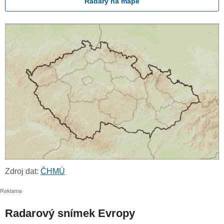
Radary na mapě
Zdroj dat:
ČHMÚ
Radarový snímek Evropy