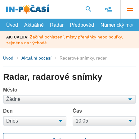
Přejít
na
hlavní
obsah
Úvod
Aktuálně
Radar
Předpověď
Numerický model
Začíná ochlazení, místy přeháňky nebo bouřky,
AKTUALITA:
zejména na východě
Úvod
Aktuální počasí
Radarové snímky, radar
Radar, radarové snímky
Město
Den
Čas