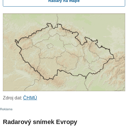
Radary na mapě
Zdroj dat:
ČHMÚ
Radarový snímek Evropy