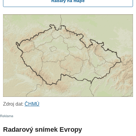
Radary na mapě
Zdroj dat:
ČHMÚ
Radarový snímek Evropy