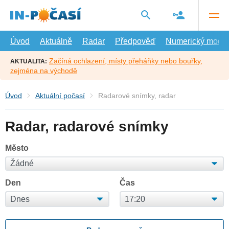
Přejít
na
hlavní
obsah
Úvod
Aktuálně
Radar
Předpověď
Numerický model
Začíná ochlazení, místy přeháňky nebo bouřky,
AKTUALITA:
zejména na východě
Úvod
Aktuální počasí
Radarové snímky, radar
Radar, radarové snímky
Město
Den
Čas