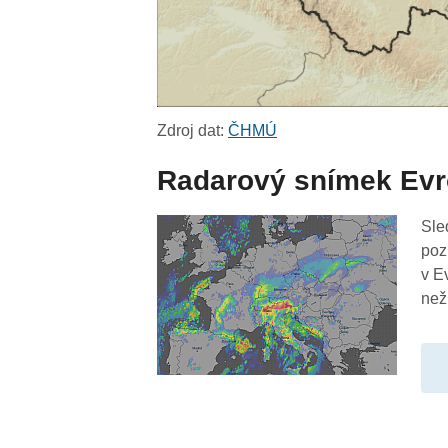
Zdroj dat:
ČHMÚ
Radarový snímek Ev
Sle
poz
v E
než