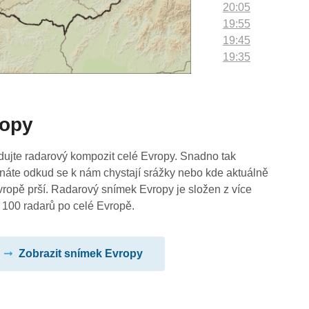
20:05
19:55
19:45
19:35
19:25
19:15
19:05
ropy
18:55
18:45
18:35
dujte radarový kompozit celé Evropy. Snadno tak
18:25
náte odkud se k nám chystají srážky nebo kde aktuálně
18:15
vropě prší. Radarový snímek Evropy je složen z více
18:05
 100 radarů po celé Evropě.
17:55
17:45
Zobrazit snímek Evropy
17:35
17:25
17:15
17:05