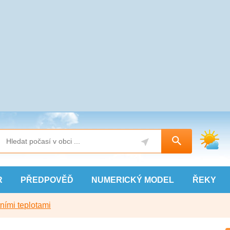
R
PŘEDPOVĚĎ
NUMERICKÝ
MODEL
ŘEKY
ními teplotami