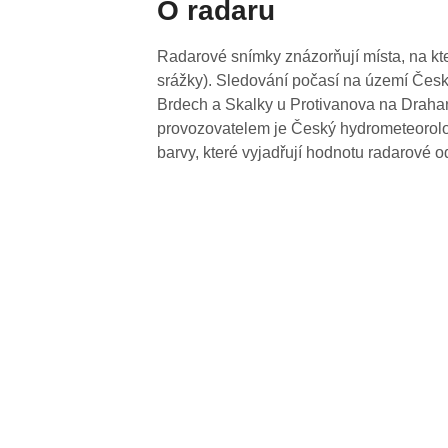
O radaru
Radarové snímky znázorňují místa, na kte
srážky). Sledování počasí na území Česk
Brdech a Skalky u Protivanova na Drahan
provozovatelem je Český hydrometeorolog
barvy, které vyjadřují hodnotu radarové o