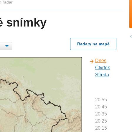
, radar
é snímky
Radary na mapě
Dnes
Čtvrtek
Středa
20:55
20:45
20:35
20:25
20:15