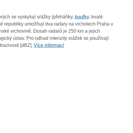
16:55
16:45
rých se vyskytují srážky (přeháňky,
bouřky
, trvalé
16:35
é republiky umožňují dva radary na vrcholech Praha v
16:25
ské vrchovině. Dosah radarů je 250 km a jejich
16:15
ický ústav. Pro odhad intenzity srážek se používají
16:05
drazivosti [dBZ].
Více informací
15:55
15:45
15:35
15:25
15:15
15:05
14:55
14:45
14:35
14:25
14:15
14:05