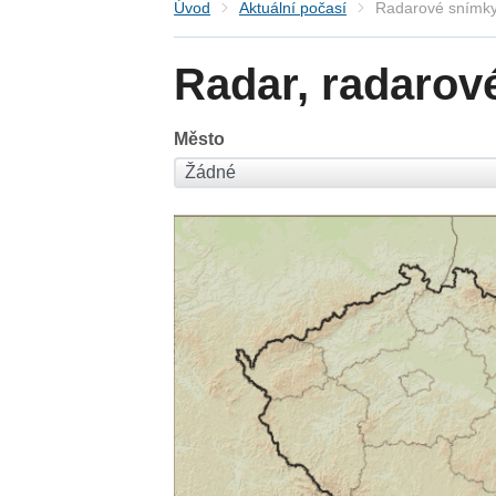
Úvod
Aktuální počasí
Radarové snímky
Radar, radarov
Město