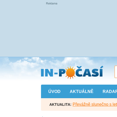
Přejít
na
hlavní
obsah
ÚVOD
AKTUÁLNĚ
RADA
Převážně slunečno s let
AKTUALITA: