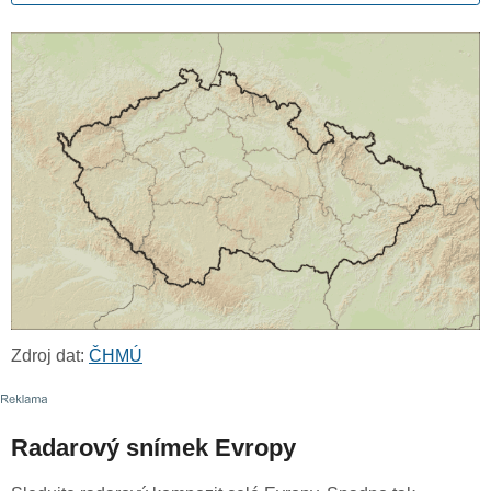
Zdroj dat:
ČHMÚ
Radarový snímek Evropy