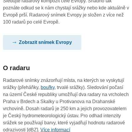
Sledujte radarový kompozit celé Evropy. Snadno tak
poznáte odkud se k nám chystají srážky nebo kde aktuálně v
Evropě prší. Radarový snímek Evropy je složen z více než
100 radarů po celé Evropě.
Zobrazit snímek Evropy
O radaru
Radarové snímky znázorňují místa, na kterých se vyskytují
srážky (přeháňky,
bouřky
, trvalé srážky). Sledování počasí
na území České republiky umožňují dva radary na vrcholech
Praha v Brdech a Skalky u Protivanova na Drahanské
vrchovině. Dosah radarů je 250 km a jejich provozovatelem
je Český hydrometeorologický ústav. Pro odhad intenzity
srážek se používají barvy, které vyjadřují hodnotu radarové
odrazivosti [dBZ].
Více informací