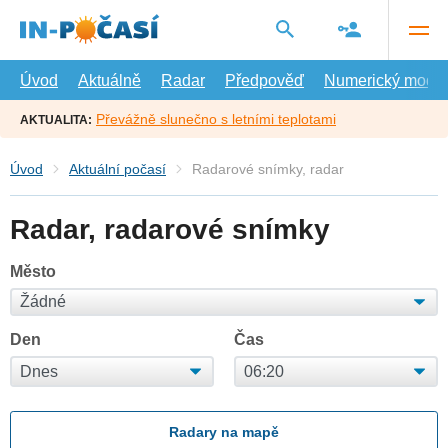
Přejít
na
hlavní
obsah
Úvod
Aktuálně
Radar
Předpověď
Numerický model
Převážně slunečno s letními teplotami
AKTUALITA:
Úvod
Aktuální počasí
Radarové snímky, radar
Radar, radarové snímky
Město
Den
Čas
Radary na mapě