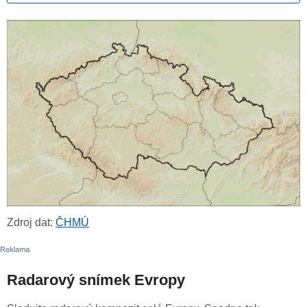
Zdroj dat:
ČHMÚ
Radarový snímek Evropy