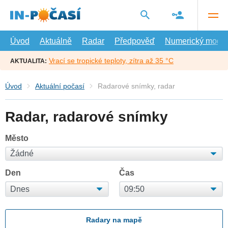
Přejít
na
hlavní
obsah
Úvod
Aktuálně
Radar
Předpověď
Numerický model
Vrací se tropické teploty, zítra až 35 °C
AKTUALITA:
Úvod
Aktuální počasí
Radarové snímky, radar
Radar, radarové snímky
Město
Den
Čas
Radary na mapě