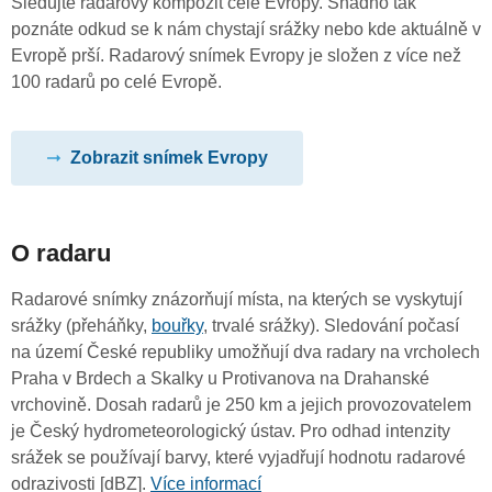
Sledujte radarový kompozit celé Evropy. Snadno tak
poznáte odkud se k nám chystají srážky nebo kde aktuálně v
Evropě prší. Radarový snímek Evropy je složen z více než
100 radarů po celé Evropě.
Zobrazit snímek Evropy
O radaru
Radarové snímky znázorňují místa, na kterých se vyskytují
srážky (přeháňky,
bouřky
, trvalé srážky). Sledování počasí
na území České republiky umožňují dva radary na vrcholech
Praha v Brdech a Skalky u Protivanova na Drahanské
vrchovině. Dosah radarů je 250 km a jejich provozovatelem
je Český hydrometeorologický ústav. Pro odhad intenzity
srážek se používají barvy, které vyjadřují hodnotu radarové
odrazivosti [dBZ].
Více informací