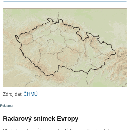
Zdroj dat:
ČHMÚ
Radarový snímek Evropy