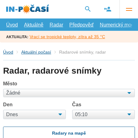
Přejít
na
hlavní
obsah
Úvod
Aktuálně
Radar
Předpověď
Numerický model
Vrací se tropické teploty, zítra až 35 °C
AKTUALITA:
Úvod
Aktuální počasí
Radarové snímky, radar
Radar, radarové snímky
Město
Den
Čas
Radary na mapě