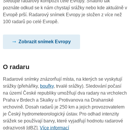
Sledujte radarový kompozit celé Evropy. Snadno tak
poznáte odkud se k nám chystají srážky nebo kde aktuálně v
Evropě prší. Radarový snímek Evropy je složen z více než
100 radarů po celé Evropě.
Zobrazit snímek Evropy
O radaru
Radarové snímky znázorňují místa, na kterých se vyskytují
srážky (přeháňky,
bouřky
, trvalé srážky). Sledování počasí
na území České republiky umožňují dva radary na vrcholech
Praha v Brdech a Skalky u Protivanova na Drahanské
vrchovině. Dosah radarů je 250 km a jejich provozovatelem
je Český hydrometeorologický ústav. Pro odhad intenzity
srážek se používají barvy, které vyjadřují hodnotu radarové
odrazivosti [dBZ].
Více informací