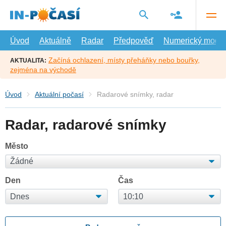
Přejít
na
hlavní
obsah
Úvod
Aktuálně
Radar
Předpověď
Numerický model
Začíná ochlazení, místy přeháňky nebo bouřky,
AKTUALITA:
zejména na východě
Úvod
Aktuální počasí
Radarové snímky, radar
Radar, radarové snímky
Město
Den
Čas