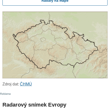
Radary na mapě
Zdroj dat:
ČHMÚ
Radarový snímek Evropy