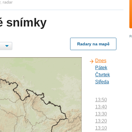
, radar
é snímky
Radary na mapě
Dnes
Pátek
Čtvrtek
Středa
13:50
13:40
13:30
13:20
13:10