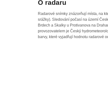
O radaru
Radarové snímky znázorňují místa, na kte
srážky). Sledování počasí na území Česk
Brdech a Skalky u Protivanova na Drahan
provozovatelem je Český hydrometeorolog
barvy, které vyjadřují hodnotu radarové o