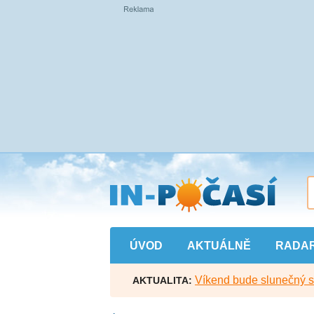
Přejít
na
hlavní
obsah
ÚVOD
AKTUÁLNĚ
RADA
Víkend bude slunečný s l
AKTUALITA: