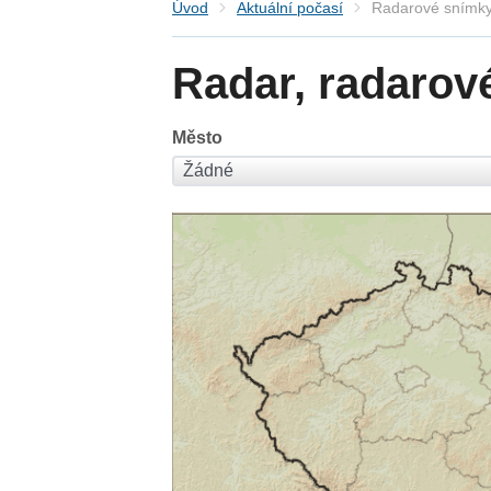
Úvod
Aktuální počasí
Radarové snímky
Radar, radarov
Město