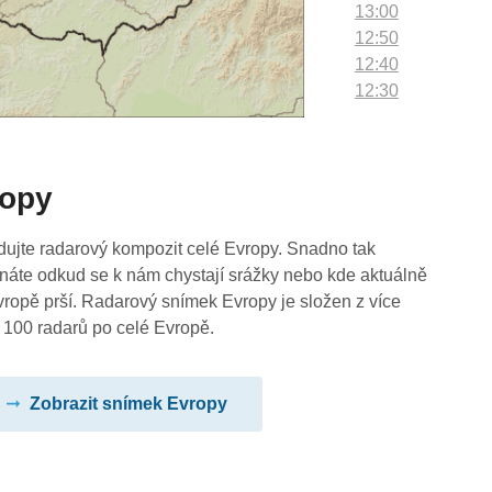
13:00
12:50
12:40
12:30
12:20
12:10
12:00
ropy
11:50
11:40
11:30
dujte radarový kompozit celé Evropy. Snadno tak
11:20
náte odkud se k nám chystají srážky nebo kde aktuálně
11:10
vropě prší. Radarový snímek Evropy je složen z více
11:00
 100 radarů po celé Evropě.
10:50
10:40
Zobrazit snímek Evropy
10:30
10:20
10:10
10:00