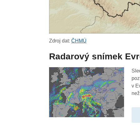
Zdroj dat:
ČHMÚ
Radarový snímek Ev
Sle
poz
v E
než