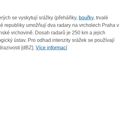
09:50
09:40
rých se vyskytují srážky (přeháňky,
bouřky
, trvalé
09:30
é republiky umožňují dva radary na vrcholech Praha v
09:20
ské vrchovině. Dosah radarů je 250 km a jejich
09:10
ický ústav. Pro odhad intenzity srážek se používají
09:00
drazivosti [dBZ].
Více informací
08:50
08:40
08:30
08:20
08:10
08:00
07:50
07:40
07:30
07:20
07:10
07:00