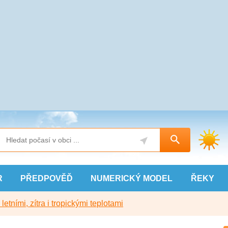
R
PŘEDPOVĚĎ
NUMERICKÝ
MODEL
ŘEKY
etními, zítra i tropickými teplotami