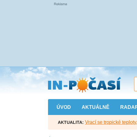
Přejít
na
hlavní
obsah
ÚVOD
AKTUÁLNĚ
RADA
Vrací se tropické teploty
AKTUALITA: