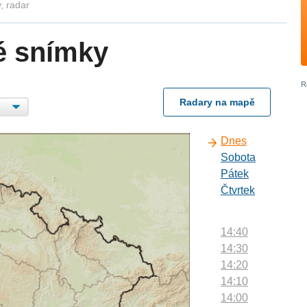
, radar
é snímky
Radary na mapě
Dnes
Sobota
Pátek
Čtvrtek
14:40
14:30
14:20
14:10
14:00