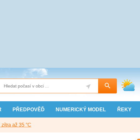
R
PŘEDPOVĚĎ
NUMERICKÝ
MODEL
ŘEKY
, zítra až 35 °C