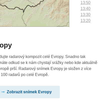
13:50
13:40
13:30
13:20
13:10
13:00
12:50
ropy
12:40
12:30
12:20
dujte radarový kompozit celé Evropy. Snadno tak
12:10
náte odkud se k nám chystají srážky nebo kde aktuálně
12:00
vropě prší. Radarový snímek Evropy je složen z více
11:50
 100 radarů po celé Evropě.
11:40
11:30
Zobrazit snímek Evropy
11:20
11:10
11:00
10:50