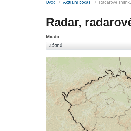
Úvod
Aktuální počasí
Radarové snímky
Radar, radarov
Město