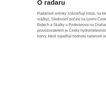
O radaru
Radarové snímky znázorňují místa, na kte
srážky). Sledování počasí na území Česk
Brdech a Skalky u Protivanova na Drahan
provozovatelem je Český hydrometeorolog
barvy, které vyjadřují hodnotu radarové o