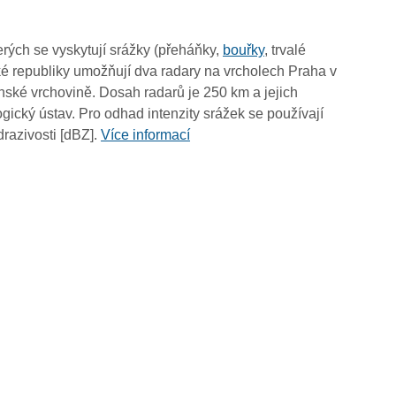
10:40
10:30
rých se vyskytují srážky (přeháňky,
bouřky
, trvalé
10:20
é republiky umožňují dva radary na vrcholech Praha v
10:10
ské vrchovině. Dosah radarů je 250 km a jejich
10:00
ický ústav. Pro odhad intenzity srážek se používají
09:50
drazivosti [dBZ].
Více informací
09:40
09:30
09:20
09:10
09:00
08:50
08:40
08:30
08:20
08:10
08:00
07:50