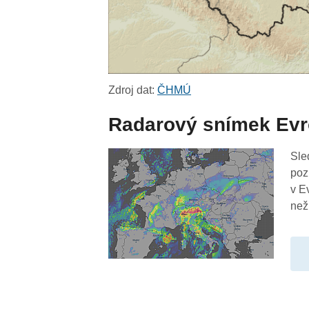
Zdroj dat:
ČHMÚ
Radarový snímek Ev
Sle
poz
v E
než