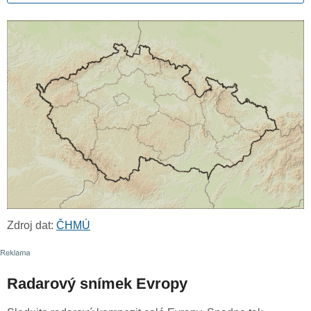
Zdroj dat:
ČHMÚ
Radarový snímek Evropy