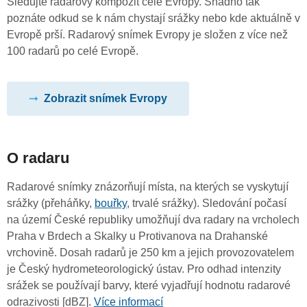
Sledujte radarový kompozit celé Evropy. Snadno tak
poznáte odkud se k nám chystají srážky nebo kde aktuálně v
Evropě prší. Radarový snímek Evropy je složen z více než
100 radarů po celé Evropě.
Zobrazit snímek Evropy
O radaru
Radarové snímky znázorňují místa, na kterých se vyskytují
srážky (přeháňky,
bouřky
, trvalé srážky). Sledování počasí
na území České republiky umožňují dva radary na vrcholech
Praha v Brdech a Skalky u Protivanova na Drahanské
vrchovině. Dosah radarů je 250 km a jejich provozovatelem
je Český hydrometeorologický ústav. Pro odhad intenzity
srážek se používají barvy, které vyjadřují hodnotu radarové
odrazivosti [dBZ].
Více informací