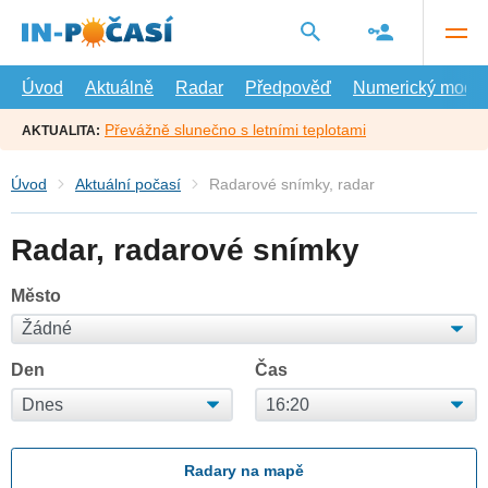
Přejít
na
hlavní
obsah
Úvod
Aktuálně
Radar
Předpověď
Numerický model
Převážně slunečno s letními teplotami
AKTUALITA:
Úvod
Aktuální počasí
Radarové snímky, radar
Radar, radarové snímky
Město
Den
Čas
Radary na mapě