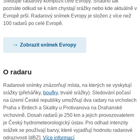
Sledujte radarový kompozit celé Evropy. Snadno tak
poznáte odkud se k nám chystají srážky nebo kde aktuálně v
Evropě prší. Radarový snímek Evropy je složen z více než
100 radarů po celé Evropě.
Zobrazit snímek Evropy
O radaru
Radarové snímky znázorňují místa, na kterých se vyskytují
srážky (přeháňky,
bouřky
, trvalé srážky). Sledování počasí
na území České republiky umožňují dva radary na vrcholech
Praha v Brdech a Skalky u Protivanova na Drahanské
vrchovině. Dosah radarů je 250 km a jejich provozovatelem
je Český hydrometeorologický ústav. Pro odhad intenzity
srážek se používají barvy, které vyjadřují hodnotu radarové
odrazivosti [dBZ].
Více informací