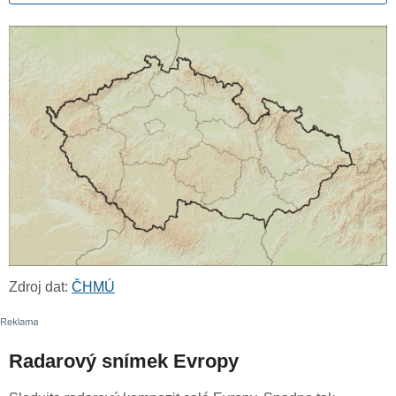
Zdroj dat:
ČHMÚ
Radarový snímek Evropy