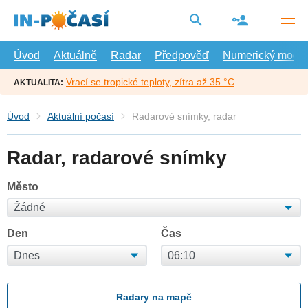
Přejít
na
hlavní
obsah
Úvod
Aktuálně
Radar
Předpověď
Numerický model
Vrací se tropické teploty, zítra až 35 °C
AKTUALITA:
Úvod
Aktuální počasí
Radarové snímky, radar
Radar, radarové snímky
Město
Den
Čas
Radary na mapě