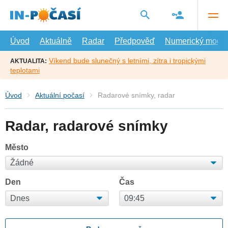
Přejít
na
hlavní
obsah
Úvod
Aktuálně
Radar
Předpověď
Numerický model
Víkend bude slunečný s letními, zítra i tropickými
AKTUALITA:
teplotami
Úvod
Aktuální počasí
Radarové snímky, radar
Radar, radarové snímky
Město
Den
Čas