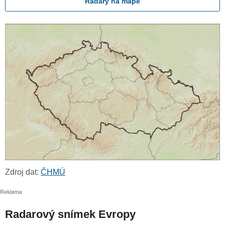
Radary na mapě
Zdroj dat:
ČHMÚ
Radarový snímek Evropy