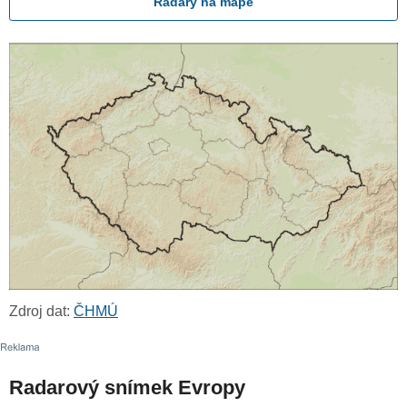
Radary na mapě
Zdroj dat:
ČHMÚ
Radarový snímek Evropy