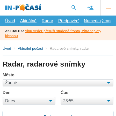
Přejít
na
hlavní
obsah
Úvod
Aktuálně
Radar
Předpověď
Numerický model
Vlnu veder přeruší studená fronta, zítra teploty
AKTUALITA:
klesnou
Úvod
Aktuální počasí
Radarové snímky, radar
Radar, radarové snímky
Město
Den
Čas