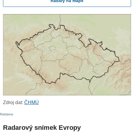
Radary na mapě
Zdroj dat:
ČHMÚ
Radarový snímek Evropy