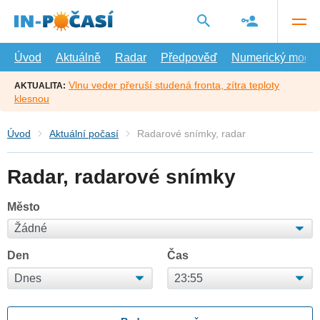
Přejít
na
hlavní
obsah
Úvod
Aktuálně
Radar
Předpověď
Numerický model
Vlnu veder přeruší studená fronta, zítra teploty
AKTUALITA:
klesnou
Úvod
Aktuální počasí
Radarové snímky, radar
Radar, radarové snímky
Město
Den
Čas