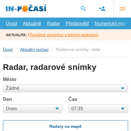
Přejít
na
hlavní
obsah
Úvod
Aktuálně
Radar
Předpověď
Numerický model
Převážně slunečno s letními teplotami
AKTUALITA:
Úvod
Aktuální počasí
Radarové snímky, radar
Radar, radarové snímky
Město
Den
Čas
Radary na mapě