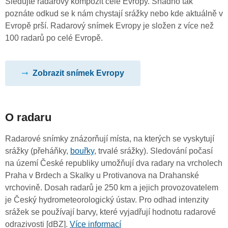
Sledujte radarový kompozit celé Evropy. Snadno tak
poznáte odkud se k nám chystají srážky nebo kde aktuálně v
Evropě prší. Radarový snímek Evropy je složen z více než
100 radarů po celé Evropě.
Zobrazit snímek Evropy
O radaru
Radarové snímky znázorňují místa, na kterých se vyskytují
srážky (přeháňky,
bouřky
, trvalé srážky). Sledování počasí
na území České republiky umožňují dva radary na vrcholech
Praha v Brdech a Skalky u Protivanova na Drahanské
vrchovině. Dosah radarů je 250 km a jejich provozovatelem
je Český hydrometeorologický ústav. Pro odhad intenzity
srážek se používají barvy, které vyjadřují hodnotu radarové
odrazivosti [dBZ].
Více informací