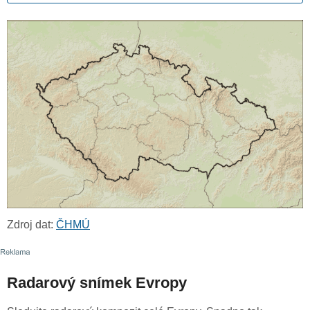
Zdroj dat:
ČHMÚ
Radarový snímek Evropy