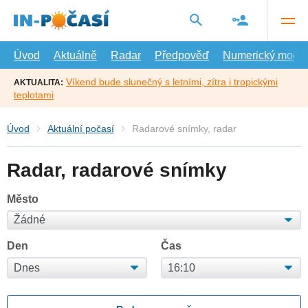
Přejít
na
hlavní
obsah
Úvod
Aktuálně
Radar
Předpověď
Numerický model
Víkend bude slunečný s letními, zítra i tropickými
AKTUALITA:
teplotami
Úvod
Aktuální počasí
Radarové snímky, radar
Radar, radarové snímky
Město
Den
Čas