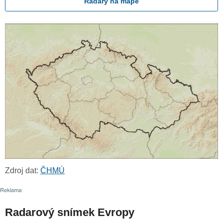
Radary na mapě
Zdroj dat:
ČHMÚ
Radarový snímek Evropy