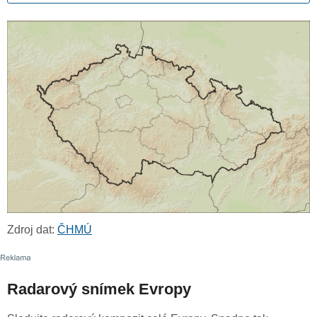
Zdroj dat:
ČHMÚ
Radarový snímek Evropy