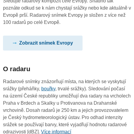
Sledujte radarový kompozit celé Evropy. Snadno tak
poznáte odkud se k nám chystají srážky nebo kde aktuálně v
Evropě prší. Radarový snímek Evropy je složen z více než
100 radarů po celé Evropě.
Zobrazit snímek Evropy
O radaru
Radarové snímky znázorňují místa, na kterých se vyskytují
srážky (přeháňky,
bouřky
, trvalé srážky). Sledování počasí
na území České republiky umožňují dva radary na vrcholech
Praha v Brdech a Skalky u Protivanova na Drahanské
vrchovině. Dosah radarů je 250 km a jejich provozovatelem
je Český hydrometeorologický ústav. Pro odhad intenzity
srážek se používají barvy, které vyjadřují hodnotu radarové
odrazivosti [dBZ].
Více informací