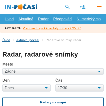
Přejít
na
hlavní
obsah
Úvod
Aktuálně
Radar
Předpověď
Numerický model
Vrací se tropické teploty, zítra až 35 °C
AKTUALITA:
Úvod
Aktuální počasí
Radarové snímky, radar
Radar, radarové snímky
Město
Den
Čas
Radary na mapě