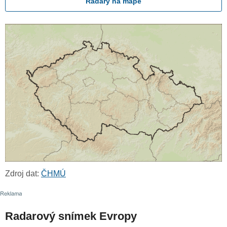
Radary na mapě
Zdroj dat:
ČHMÚ
Radarový snímek Evropy