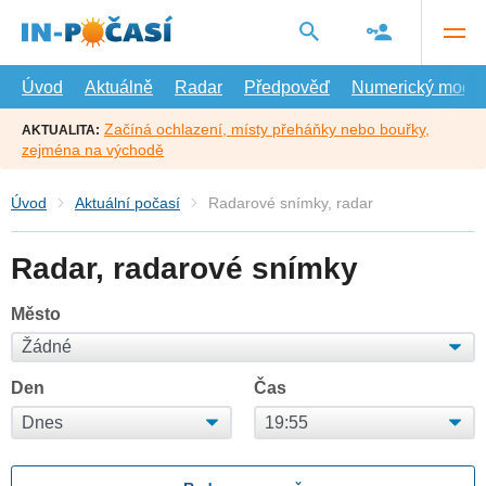
Přejít
na
hlavní
obsah
Úvod
Aktuálně
Radar
Předpověď
Numerický model
Začíná ochlazení, místy přeháňky nebo bouřky,
AKTUALITA:
zejména na východě
Úvod
Aktuální počasí
Radarové snímky, radar
Radar, radarové snímky
Město
Den
Čas