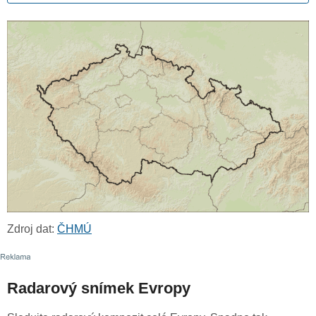
Zdroj dat:
ČHMÚ
Radarový snímek Evropy