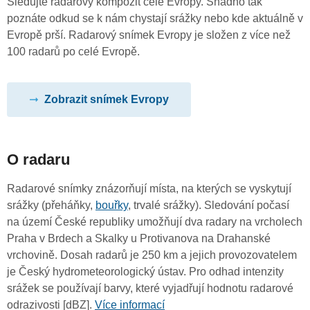
Sledujte radarový kompozit celé Evropy. Snadno tak
poznáte odkud se k nám chystají srážky nebo kde aktuálně v
Evropě prší. Radarový snímek Evropy je složen z více než
100 radarů po celé Evropě.
Zobrazit snímek Evropy
O radaru
Radarové snímky znázorňují místa, na kterých se vyskytují
srážky (přeháňky,
bouřky
, trvalé srážky). Sledování počasí
na území České republiky umožňují dva radary na vrcholech
Praha v Brdech a Skalky u Protivanova na Drahanské
vrchovině. Dosah radarů je 250 km a jejich provozovatelem
je Český hydrometeorologický ústav. Pro odhad intenzity
srážek se používají barvy, které vyjadřují hodnotu radarové
odrazivosti [dBZ].
Více informací