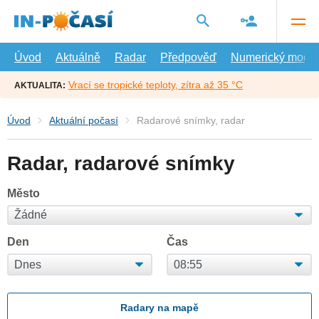
Přejít
na
hlavní
obsah
Úvod
Aktuálně
Radar
Předpověď
Numerický model
Vrací se tropické teploty, zítra až 35 °C
AKTUALITA:
Úvod
Aktuální počasí
Radarové snímky, radar
Radar, radarové snímky
Město
Den
Čas
Radary na mapě