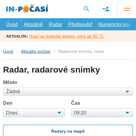
Přejít
na
hlavní
obsah
Úvod
Aktuálně
Radar
Předpověď
Numerický model
Vrací se tropické teploty, zítra až 35 °C
AKTUALITA:
Úvod
Aktuální počasí
Radarové snímky, radar
Radar, radarové snímky
Město
Den
Čas
Radary na mapě