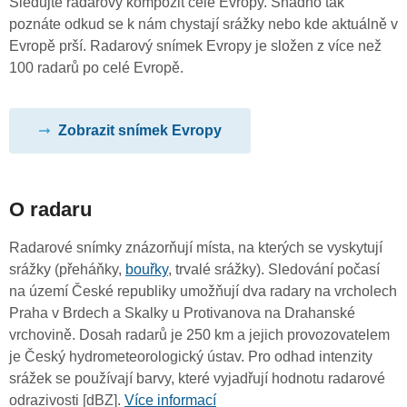
Sledujte radarový kompozit celé Evropy. Snadno tak
poznáte odkud se k nám chystají srážky nebo kde aktuálně v
Evropě prší. Radarový snímek Evropy je složen z více než
100 radarů po celé Evropě.
Zobrazit snímek Evropy
O radaru
Radarové snímky znázorňují místa, na kterých se vyskytují
srážky (přeháňky,
bouřky
, trvalé srážky). Sledování počasí
na území České republiky umožňují dva radary na vrcholech
Praha v Brdech a Skalky u Protivanova na Drahanské
vrchovině. Dosah radarů je 250 km a jejich provozovatelem
je Český hydrometeorologický ústav. Pro odhad intenzity
srážek se používají barvy, které vyjadřují hodnotu radarové
odrazivosti [dBZ].
Více informací