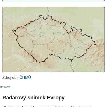
Zdroj dat:
ČHMÚ
Radarový snímek Evropy