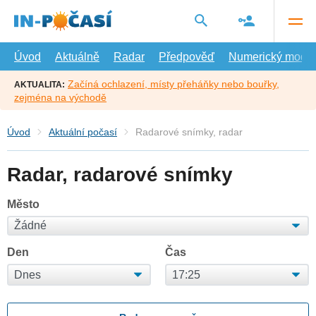
Přejít
na
hlavní
obsah
Úvod
Aktuálně
Radar
Předpověď
Numerický model
Začíná ochlazení, místy přeháňky nebo bouřky,
AKTUALITA:
zejména na východě
Úvod
Aktuální počasí
Radarové snímky, radar
Radar, radarové snímky
Město
Den
Čas