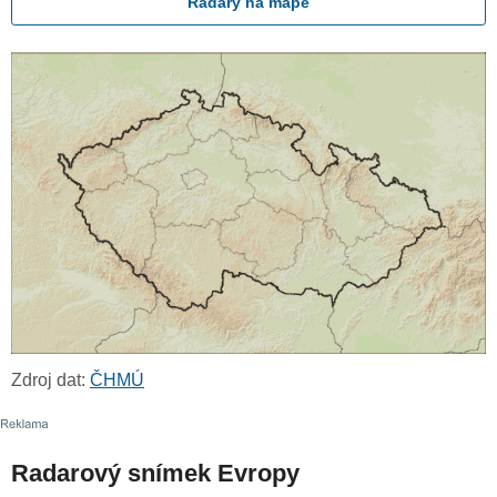
Radary na mapě
Zdroj dat:
ČHMÚ
Radarový snímek Evropy