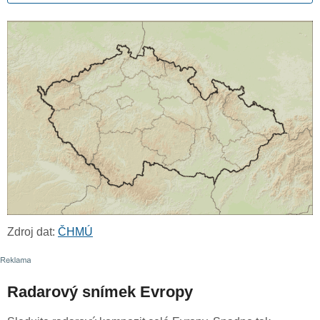
Zdroj dat:
ČHMÚ
Radarový snímek Evropy