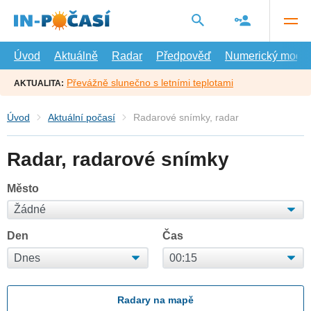
Přejít
na
hlavní
obsah
Úvod
Aktuálně
Radar
Předpověď
Numerický model
Převážně slunečno s letními teplotami
AKTUALITA:
Úvod
Aktuální počasí
Radarové snímky, radar
Radar, radarové snímky
Město
Den
Čas
Radary na mapě