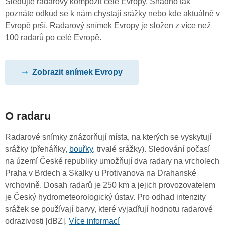
Sledujte radarový kompozit celé Evropy. Snadno tak
poznáte odkud se k nám chystají srážky nebo kde aktuálně v
Evropě prší. Radarový snímek Evropy je složen z více než
100 radarů po celé Evropě.
Zobrazit snímek Evropy
O radaru
Radarové snímky znázorňují místa, na kterých se vyskytují
srážky (přeháňky,
bouřky
, trvalé srážky). Sledování počasí
na území České republiky umožňují dva radary na vrcholech
Praha v Brdech a Skalky u Protivanova na Drahanské
vrchovině. Dosah radarů je 250 km a jejich provozovatelem
je Český hydrometeorologický ústav. Pro odhad intenzity
srážek se používají barvy, které vyjadřují hodnotu radarové
odrazivosti [dBZ].
Více informací