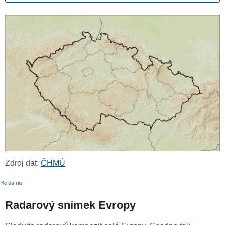
Zdroj dat:
ČHMÚ
Radarový snímek Evropy