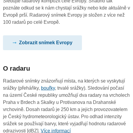
Sledujte radarový kompozit celé Evropy. Snadno tak
poznáte odkud se k nám chystají srážky nebo kde aktuálně v
Evropě prší. Radarový snímek Evropy je složen z více než
100 radarů po celé Evropě.
Zobrazit snímek Evropy
O radaru
Radarové snímky znázorňují místa, na kterých se vyskytují
srážky (přeháňky,
bouřky
, trvalé srážky). Sledování počasí
na území České republiky umožňují dva radary na vrcholech
Praha v Brdech a Skalky u Protivanova na Drahanské
vrchovině. Dosah radarů je 250 km a jejich provozovatelem
je Český hydrometeorologický ústav. Pro odhad intenzity
srážek se používají barvy, které vyjadřují hodnotu radarové
odrazivosti [dBZ].
Více informací