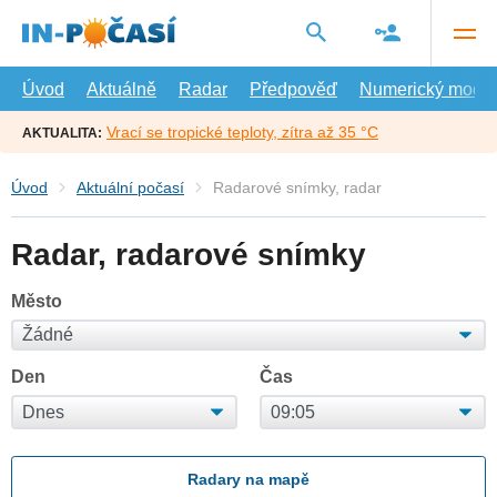
Přejít
na
hlavní
obsah
Úvod
Aktuálně
Radar
Předpověď
Numerický model
Vrací se tropické teploty, zítra až 35 °C
AKTUALITA:
Úvod
Aktuální počasí
Radarové snímky, radar
Radar, radarové snímky
Město
Den
Čas
Radary na mapě