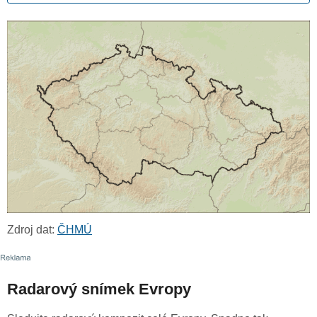
Zdroj dat:
ČHMÚ
Radarový snímek Evropy