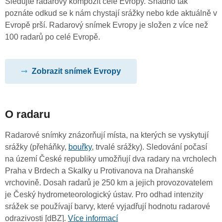
Sledujte radarový kompozit celé Evropy. Snadno tak
poznáte odkud se k nám chystají srážky nebo kde aktuálně v
Evropě prší. Radarový snímek Evropy je složen z více než
100 radarů po celé Evropě.
Zobrazit snímek Evropy
O radaru
Radarové snímky znázorňují místa, na kterých se vyskytují
srážky (přeháňky,
bouřky
, trvalé srážky). Sledování počasí
na území České republiky umožňují dva radary na vrcholech
Praha v Brdech a Skalky u Protivanova na Drahanské
vrchovině. Dosah radarů je 250 km a jejich provozovatelem
je Český hydrometeorologický ústav. Pro odhad intenzity
srážek se používají barvy, které vyjadřují hodnotu radarové
odrazivosti [dBZ].
Více informací