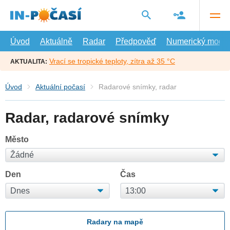
Přejít
na
hlavní
obsah
Úvod
Aktuálně
Radar
Předpověď
Numerický model
Vrací se tropické teploty, zítra až 35 °C
AKTUALITA:
Úvod
Aktuální počasí
Radarové snímky, radar
Radar, radarové snímky
Město
Den
Čas
Radary na mapě