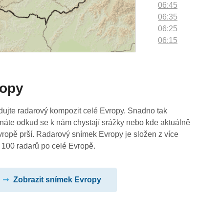
06:45
06:35
06:25
06:15
06:05
05:55
05:45
ropy
05:35
05:25
05:15
dujte radarový kompozit celé Evropy. Snadno tak
05:05
náte odkud se k nám chystají srážky nebo kde aktuálně
04:55
vropě prší. Radarový snímek Evropy je složen z více
04:45
 100 radarů po celé Evropě.
04:35
04:25
Zobrazit snímek Evropy
04:15
04:05
03:55
03:45