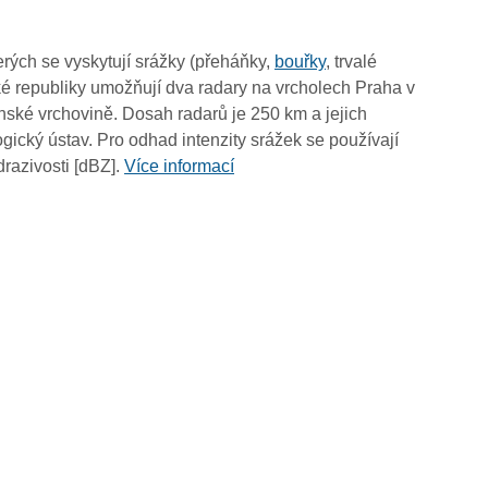
03:35
03:25
rých se vyskytují srážky (přeháňky,
bouřky
, trvalé
03:15
é republiky umožňují dva radary na vrcholech Praha v
03:05
ské vrchovině. Dosah radarů je 250 km a jejich
02:55
ický ústav. Pro odhad intenzity srážek se používají
02:45
drazivosti [dBZ].
Více informací
02:35
02:25
02:15
02:05
01:55
01:45
01:35
01:25
01:15
01:05
00:55
00:45