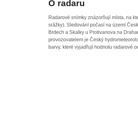
O radaru
Radarové snímky znázorňují místa, na kte
srážky). Sledování počasí na území Česk
Brdech a Skalky u Protivanova na Drahan
provozovatelem je Český hydrometeorolog
barvy, které vyjadřují hodnotu radarové o