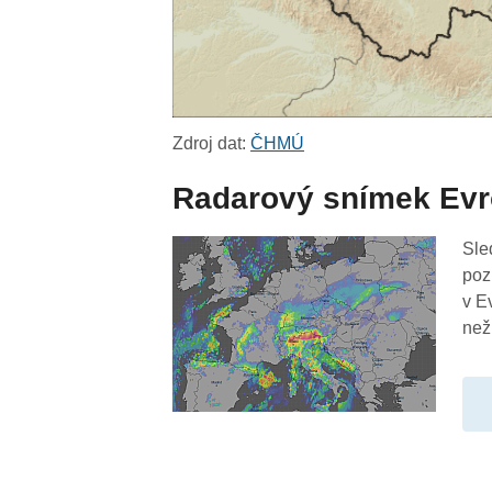
Zdroj dat:
ČHMÚ
Radarový snímek Ev
Sle
poz
v E
než