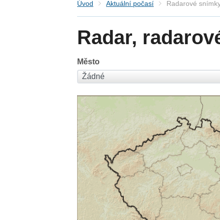
Úvod
Aktuální počasí
Radarové snímky
Radar, radarov
Město