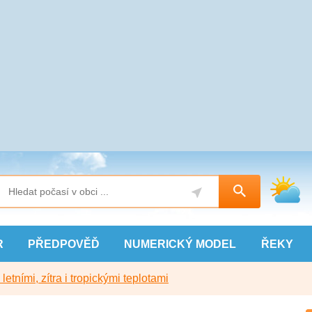
R
PŘEDPOVĚĎ
NUMERICKÝ
MODEL
ŘEKY
etními, zítra i tropickými teplotami