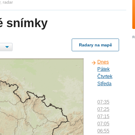
, radar
é snímky
Radary na mapě
Dnes
Pátek
Čtvrtek
Středa
07:35
07:25
07:15
07:05
06:55