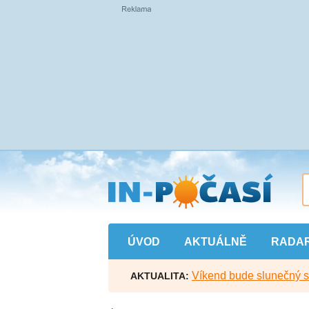
Přejít
na
hlavní
obsah
ÚVOD
AKTUÁLNĚ
RADA
Víkend bude slunečný s l
AKTUALITA: