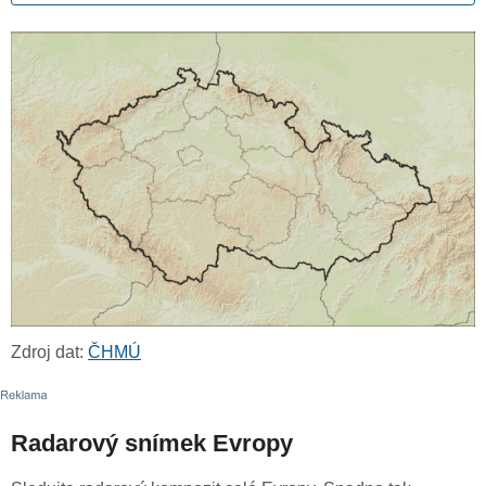
Zdroj dat:
ČHMÚ
Radarový snímek Evropy