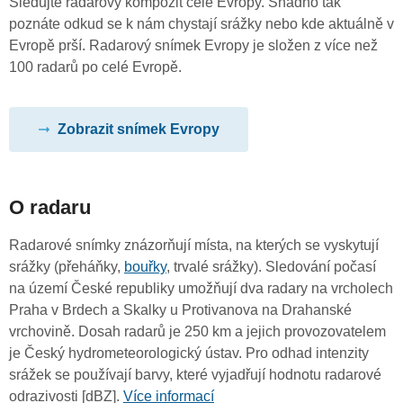
Sledujte radarový kompozit celé Evropy. Snadno tak
poznáte odkud se k nám chystají srážky nebo kde aktuálně v
Evropě prší. Radarový snímek Evropy je složen z více než
100 radarů po celé Evropě.
Zobrazit snímek Evropy
O radaru
Radarové snímky znázorňují místa, na kterých se vyskytují
srážky (přeháňky,
bouřky
, trvalé srážky). Sledování počasí
na území České republiky umožňují dva radary na vrcholech
Praha v Brdech a Skalky u Protivanova na Drahanské
vrchovině. Dosah radarů je 250 km a jejich provozovatelem
je Český hydrometeorologický ústav. Pro odhad intenzity
srážek se používají barvy, které vyjadřují hodnotu radarové
odrazivosti [dBZ].
Více informací