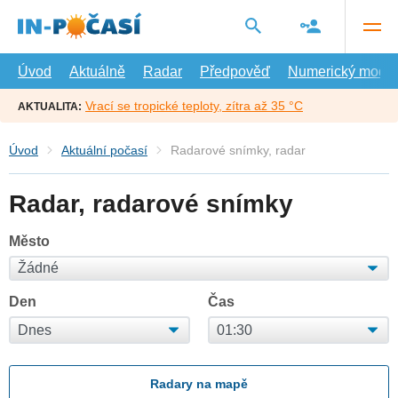
Přejít
na
hlavní
obsah
Úvod
Aktuálně
Radar
Předpověď
Numerický model
Vrací se tropické teploty, zítra až 35 °C
AKTUALITA:
Úvod
Aktuální počasí
Radarové snímky, radar
Radar, radarové snímky
Město
Den
Čas
Radary na mapě