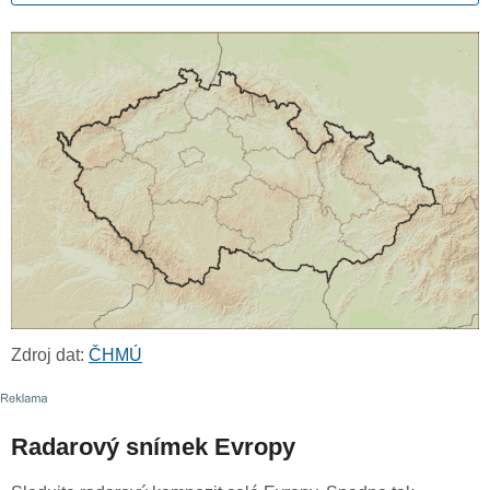
Zdroj dat:
ČHMÚ
Radarový snímek Evropy