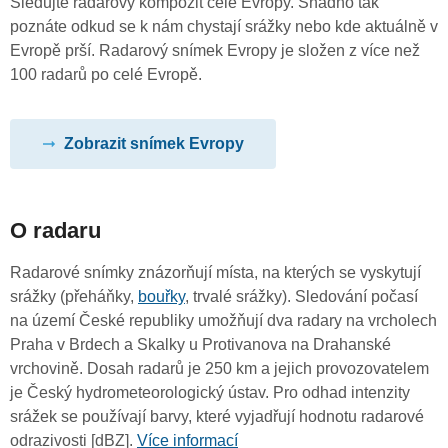
Sledujte radarový kompozit celé Evropy. Snadno tak
poznáte odkud se k nám chystají srážky nebo kde aktuálně v
Evropě prší. Radarový snímek Evropy je složen z více než
100 radarů po celé Evropě.
Zobrazit snímek Evropy
O radaru
Radarové snímky znázorňují místa, na kterých se vyskytují
srážky (přeháňky,
bouřky
, trvalé srážky). Sledování počasí
na území České republiky umožňují dva radary na vrcholech
Praha v Brdech a Skalky u Protivanova na Drahanské
vrchovině. Dosah radarů je 250 km a jejich provozovatelem
je Český hydrometeorologický ústav. Pro odhad intenzity
srážek se používají barvy, které vyjadřují hodnotu radarové
odrazivosti [dBZ].
Více informací