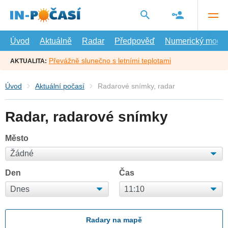
Přejít
na
hlavní
obsah
Úvod
Aktuálně
Radar
Předpověď
Numerický model
Převážně slunečno s letními teplotami
AKTUALITA:
Úvod
Aktuální počasí
Radarové snímky, radar
Radar, radarové snímky
Město
Den
Čas
Radary na mapě