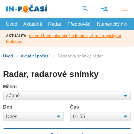
Přejít
na
hlavní
obsah
Úvod
Aktuálně
Radar
Předpověď
Numerický model
Víkend bude slunečný s letními, zítra i tropickými
AKTUALITA:
teplotami
Úvod
Aktuální počasí
Radarové snímky, radar
Radar, radarové snímky
Město
Den
Čas