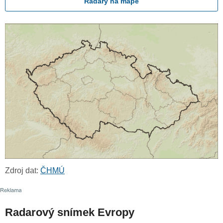
Radary na mapě
Zdroj dat:
ČHMÚ
Radarový snímek Evropy