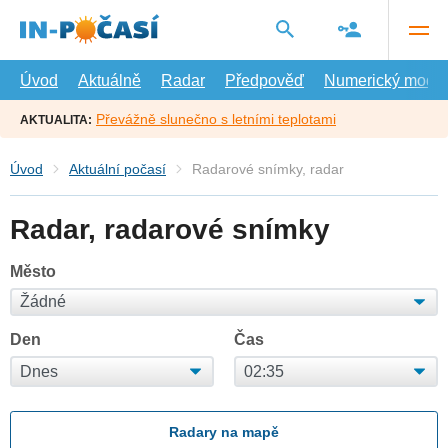
Přejít
na
hlavní
obsah
Úvod
Aktuálně
Radar
Předpověď
Numerický model
Převážně slunečno s letními teplotami
AKTUALITA:
Úvod
Aktuální počasí
Radarové snímky, radar
Radar, radarové snímky
Město
Den
Čas
Radary na mapě