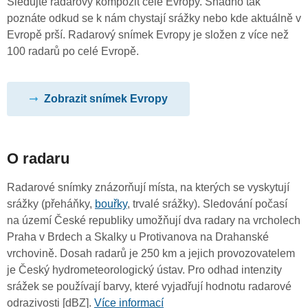
Sledujte radarový kompozit celé Evropy. Snadno tak
poznáte odkud se k nám chystají srážky nebo kde aktuálně v
Evropě prší. Radarový snímek Evropy je složen z více než
100 radarů po celé Evropě.
Zobrazit snímek Evropy
O radaru
Radarové snímky znázorňují místa, na kterých se vyskytují
srážky (přeháňky,
bouřky
, trvalé srážky). Sledování počasí
na území České republiky umožňují dva radary na vrcholech
Praha v Brdech a Skalky u Protivanova na Drahanské
vrchovině. Dosah radarů je 250 km a jejich provozovatelem
je Český hydrometeorologický ústav. Pro odhad intenzity
srážek se používají barvy, které vyjadřují hodnotu radarové
odrazivosti [dBZ].
Více informací