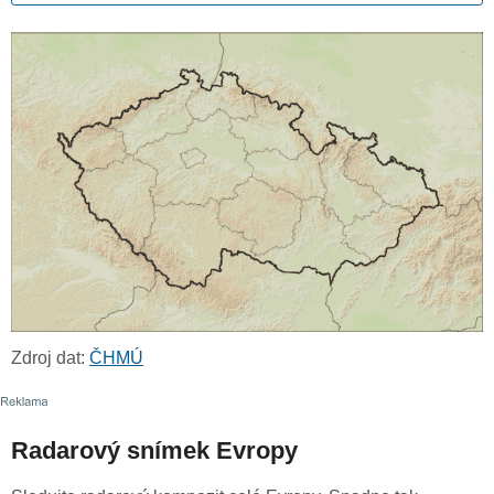
Zdroj dat:
ČHMÚ
Radarový snímek Evropy