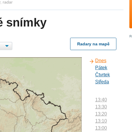
, radar
é snímky
Radary na mapě
Dnes
Pátek
Čtvrtek
Středa
13:40
13:30
13:20
13:10
13:00