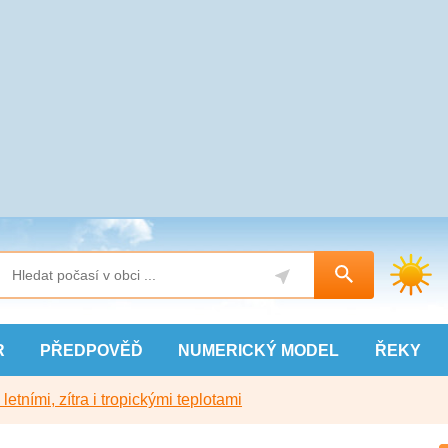
R
PŘEDPOVĚĎ
NUMERICKÝ
MODEL
ŘEKY
etními, zítra i tropickými teplotami