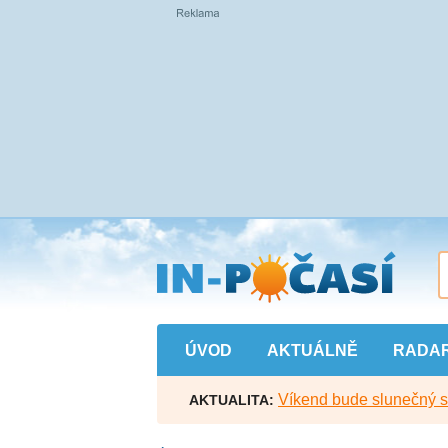
Přejít
na
hlavní
obsah
ÚVOD
AKTUÁLNĚ
RADA
Víkend bude slunečný s l
AKTUALITA: