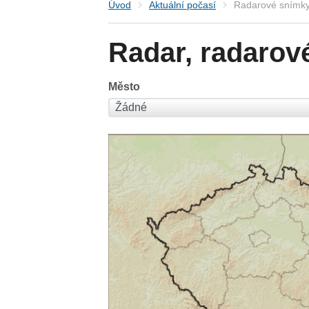
Úvod
Aktuální počasí
Radarové snímky
Radar, radarov
Město