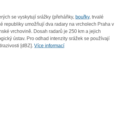
09:40
09:30
rých se vyskytují srážky (přeháňky,
bouřky
, trvalé
09:20
é republiky umožňují dva radary na vrcholech Praha v
09:10
ské vrchovině. Dosah radarů je 250 km a jejich
09:00
ický ústav. Pro odhad intenzity srážek se používají
08:50
drazivosti [dBZ].
Více informací
08:40
08:30
08:20
08:10
08:00
07:50
07:40
07:30
07:20
07:10
07:00
06:50