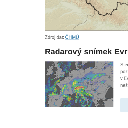
Zdroj dat:
ČHMÚ
Radarový snímek Ev
Sle
poz
v E
než