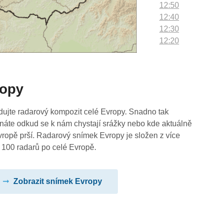
12:50
12:40
12:30
12:20
12:10
12:00
11:50
ropy
11:40
11:30
11:20
dujte radarový kompozit celé Evropy. Snadno tak
11:10
náte odkud se k nám chystají srážky nebo kde aktuálně
11:00
vropě prší. Radarový snímek Evropy je složen z více
10:50
 100 radarů po celé Evropě.
10:40
10:30
Zobrazit snímek Evropy
10:20
10:10
10:00
09:50