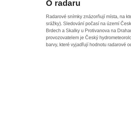
O radaru
Radarové snímky znázorňují místa, na kte
srážky). Sledování počasí na území Česk
Brdech a Skalky u Protivanova na Drahan
provozovatelem je Český hydrometeorolog
barvy, které vyjadřují hodnotu radarové o