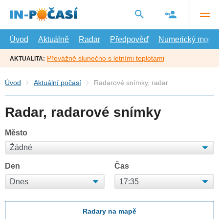
Přejít
na
hlavní
obsah
Úvod
Aktuálně
Radar
Předpověď
Numerický model
Převážně slunečno s letními teplotami
AKTUALITA:
Úvod
Aktuální počasí
Radarové snímky, radar
Radar, radarové snímky
Město
Den
Čas
Radary na mapě