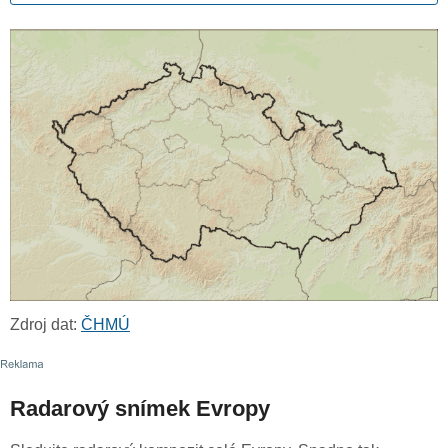
Zdroj dat:
ČHMÚ
Radarový snímek Evropy