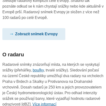
Sledujte radarový kompozit celé Evropy. Snadno tak
poznáte odkud se k nám chystají srážky nebo kde aktuálně v
Evropě prší. Radarový snímek Evropy je složen z více než
100 radarů po celé Evropě.
Zobrazit snímek Evropy
O radaru
Radarové snímky znázorňují místa, na kterých se vyskytují
srážky (přeháňky,
bouřky
, trvalé srážky). Sledování počasí
na území České republiky umožňují dva radary na vrcholech
Praha v Brdech a Skalky u Protivanova na Drahanské
vrchovině. Dosah radarů je 250 km a jejich provozovatelem
je Český hydrometeorologický ústav. Pro odhad intenzity
srážek se používají barvy, které vyjadřují hodnotu radarové
odrazivosti [dBZ].
Více informací