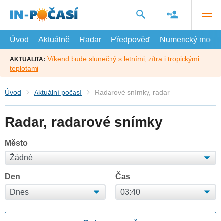
Přejít
na
hlavní
obsah
Úvod
Aktuálně
Radar
Předpověď
Numerický model
Víkend bude slunečný s letními, zítra i tropickými
AKTUALITA:
teplotami
Úvod
Aktuální počasí
Radarové snímky, radar
Radar, radarové snímky
Město
Den
Čas