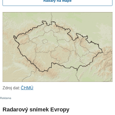
Radary na mapě
Zdroj dat:
ČHMÚ
Radarový snímek Evropy