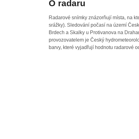
O radaru
Radarové snímky znázorňují místa, na kte
srážky). Sledování počasí na území Česk
Brdech a Skalky u Protivanova na Drahan
provozovatelem je Český hydrometeorolog
barvy, které vyjadřují hodnotu radarové o