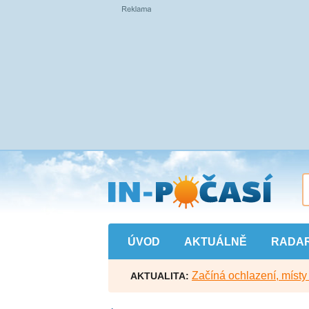
Přejít
na
hlavní
obsah
ÚVOD
AKTUÁLNĚ
RADA
Začíná ochlazení, míst
AKTUALITA: