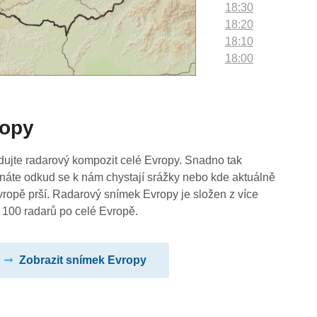
18:30
18:20
18:10
18:00
17:50
17:40
17:30
ropy
17:20
17:10
17:00
dujte radarový kompozit celé Evropy. Snadno tak
16:50
náte odkud se k nám chystají srážky nebo kde aktuálně
16:40
vropě prší. Radarový snímek Evropy je složen z více
16:30
 100 radarů po celé Evropě.
16:20
16:10
Zobrazit snímek Evropy
16:00
15:50
15:40
15:30