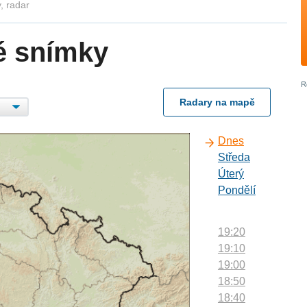
, radar
é snímky
Radary na mapě
Dnes
Středa
Úterý
Pondělí
19:20
19:10
19:00
18:50
18:40