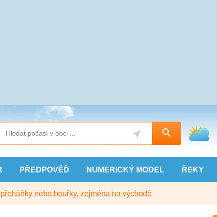
R
PŘEDPOVĚĎ
NUMERICKÝ
MODEL
ŘEKY
y přeháňky nebo bouřky, zejména na východě