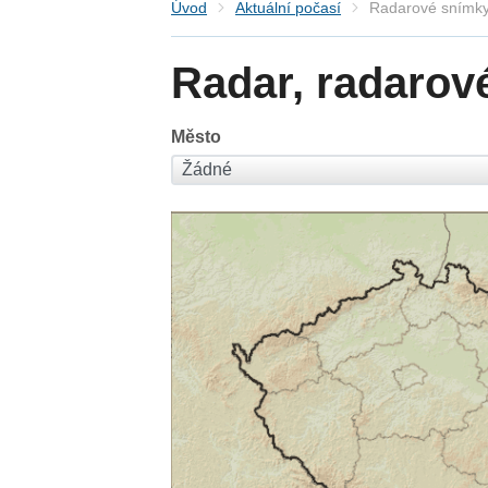
Úvod
Aktuální počasí
Radarové snímky
Radar, radarov
Město