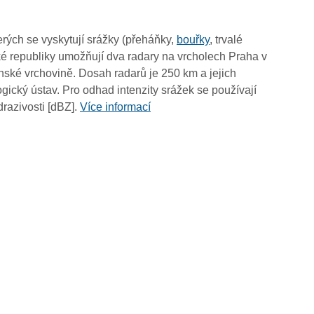
15:20
15:10
rých se vyskytují srážky (přeháňky,
bouřky
, trvalé
15:00
é republiky umožňují dva radary na vrcholech Praha v
14:50
ské vrchovině. Dosah radarů je 250 km a jejich
14:40
ický ústav. Pro odhad intenzity srážek se používají
14:30
drazivosti [dBZ].
Více informací
14:20
14:10
14:00
13:50
13:40
13:30
13:20
13:10
13:00
12:50
12:40
12:30