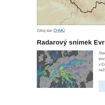
Zdroj dat:
ČHMÚ
Radarový snímek Ev
Sle
poz
v E
než