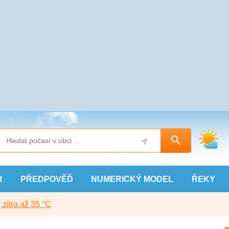
R
PŘEDPOVĚĎ
NUMERICKÝ
MODEL
ŘEKY
, zítra až 35 °C