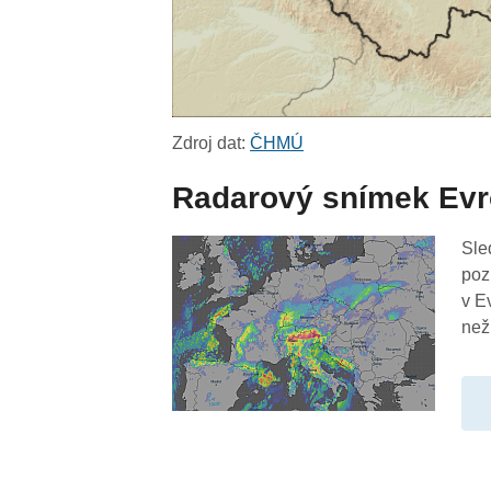
Zdroj dat:
ČHMÚ
Radarový snímek Ev
Sle
poz
v E
než