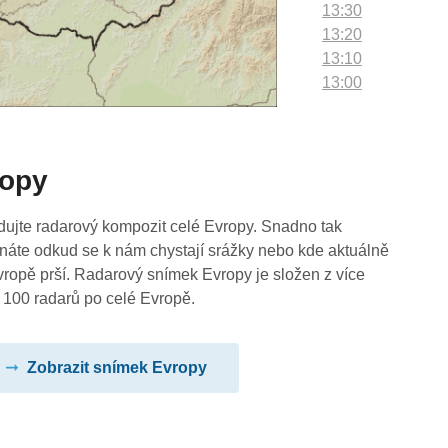
13:30
13:20
13:10
13:00
12:50
12:40
12:30
ropy
12:20
12:10
12:00
dujte radarový kompozit celé Evropy. Snadno tak
11:50
náte odkud se k nám chystají srážky nebo kde aktuálně
11:40
vropě prší. Radarový snímek Evropy je složen z více
11:30
 100 radarů po celé Evropě.
11:20
11:10
Zobrazit snímek Evropy
11:00
10:50
10:40
10:30