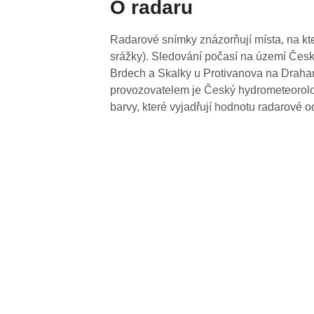
O radaru
Radarové snímky znázorňují místa, na kte
srážky). Sledování počasí na území Česk
Brdech a Skalky u Protivanova na Drahan
provozovatelem je Český hydrometeorolog
barvy, které vyjadřují hodnotu radarové o