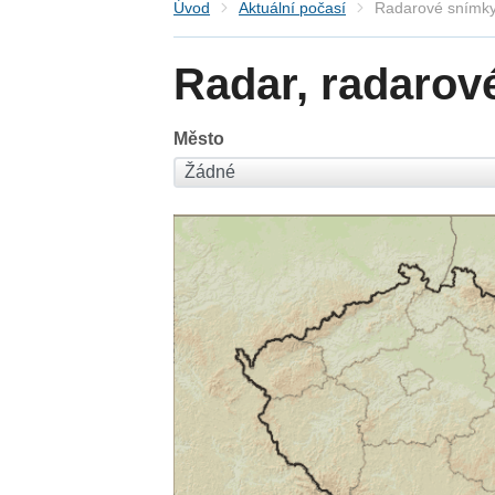
Úvod
Aktuální počasí
Radarové snímky
Radar, radarov
Město