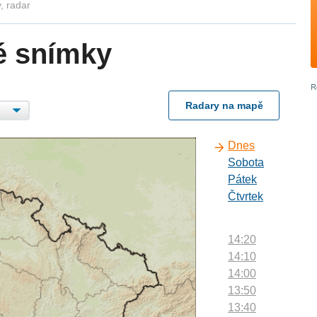
, radar
é snímky
Radary na mapě
Dnes
Sobota
Pátek
Čtvrtek
14:20
14:10
14:00
13:50
13:40