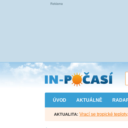
Přejít
na
hlavní
obsah
ÚVOD
AKTUÁLNĚ
RADA
Vrací se tropické teploty
AKTUALITA: