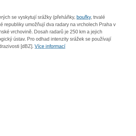
10:20
10:10
rých se vyskytují srážky (přeháňky,
bouřky
, trvalé
10:00
é republiky umožňují dva radary na vrcholech Praha v
09:50
ské vrchovině. Dosah radarů je 250 km a jejich
09:40
ický ústav. Pro odhad intenzity srážek se používají
09:30
drazivosti [dBZ].
Více informací
09:20
09:10
09:00
08:50
08:40
08:30
08:20
08:10
08:00
07:50
07:40
07:30