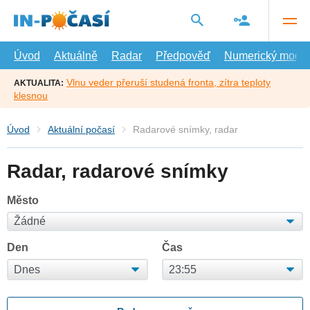
Přejít
na
hlavní
obsah
Úvod
Aktuálně
Radar
Předpověď
Numerický model
Vlnu veder přeruší studená fronta, zítra teploty
AKTUALITA:
klesnou
Úvod
Aktuální počasí
Radarové snímky, radar
Radar, radarové snímky
Město
Den
Čas