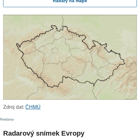
Radary na mapě
Zdroj dat:
ČHMÚ
Radarový snímek Evropy