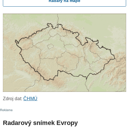
Radary na mapě
Zdroj dat:
ČHMÚ
Radarový snímek Evropy