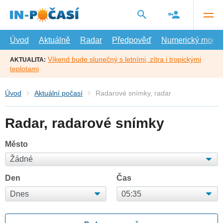
Přejít
na
hlavní
obsah
Úvod
Aktuálně
Radar
Předpověď
Numerický model
Víkend bude slunečný s letními, zítra i tropickými
AKTUALITA:
teplotami
Úvod
Aktuální počasí
Radarové snímky, radar
Radar, radarové snímky
Město
Den
Čas