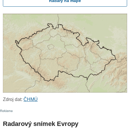
Radary na mapě
Zdroj dat:
ČHMÚ
Radarový snímek Evropy