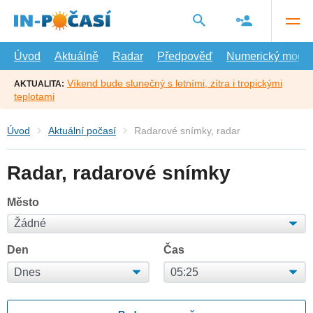
Přejít
na
hlavní
obsah
Úvod
Aktuálně
Radar
Předpověď
Numerický model
Víkend bude slunečný s letními, zítra i tropickými
AKTUALITA:
teplotami
Úvod
Aktuální počasí
Radarové snímky, radar
Radar, radarové snímky
Město
Den
Čas