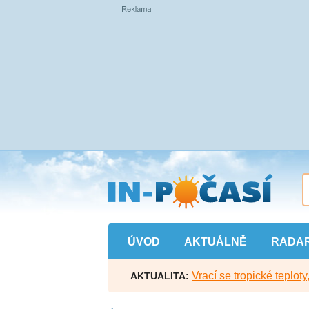
Přejít
na
hlavní
obsah
ÚVOD
AKTUÁLNĚ
RADA
Vrací se tropické teploty
AKTUALITA: