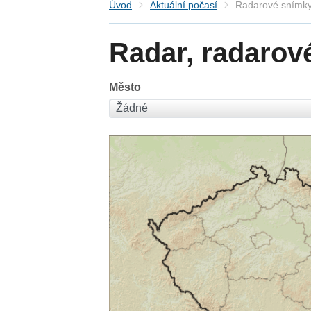
Úvod
Aktuální počasí
Radarové snímky
Radar, radarov
Město