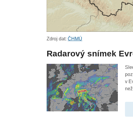
Zdroj dat:
ČHMÚ
Radarový snímek Ev
Sle
poz
v E
než