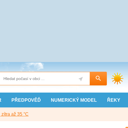
R
PŘEDPOVĚĎ
NUMERICKÝ
MODEL
ŘEKY
, zítra až 35 °C