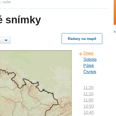
, radar
é snímky
Radary na mapě
Dnes
Sobota
Pátek
Čtvrtek
11:20
11:10
11:00
10:50
10:40