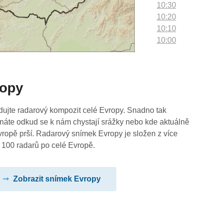
10:30
10:20
10:10
10:00
09:50
09:40
09:30
ropy
09:20
09:10
09:00
dujte radarový kompozit celé Evropy. Snadno tak
08:50
náte odkud se k nám chystají srážky nebo kde aktuálně
08:40
vropě prší. Radarový snímek Evropy je složen z více
08:30
 100 radarů po celé Evropě.
08:20
08:10
Zobrazit snímek Evropy
08:00
07:50
07:40
07:30