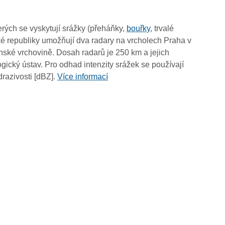
07:20
07:10
rých se vyskytují srážky (přeháňky,
bouřky
, trvalé
07:00
é republiky umožňují dva radary na vrcholech Praha v
06:50
ské vrchovině. Dosah radarů je 250 km a jejich
06:40
ický ústav. Pro odhad intenzity srážek se používají
06:30
drazivosti [dBZ].
Více informací
06:20
06:10
06:00
05:50
05:40
05:30
05:20
05:10
05:00
04:50
04:40
04:30