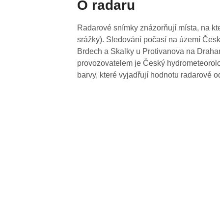
O radaru
Radarové snímky znázorňují místa, na kte
srážky). Sledování počasí na území Česk
Brdech a Skalky u Protivanova na Drahan
provozovatelem je Český hydrometeorolog
barvy, které vyjadřují hodnotu radarové o