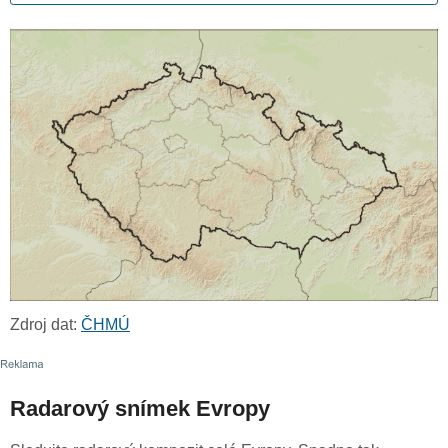
Zdroj dat:
ČHMÚ
Radarový snímek Evropy