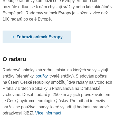
Sledujte radarový kompozit celé Evropy. Snadno tak
poznáte odkud se k nám chystají srážky nebo kde aktuálně v
Evropě prší. Radarový snímek Evropy je složen z více než
100 radarů po celé Evropě.
Zobrazit snímek Evropy
O radaru
Radarové snímky znázorňují místa, na kterých se vyskytují
srážky (přeháňky,
bouřky
, trvalé srážky). Sledování počasí
na území České republiky umožňují dva radary na vrcholech
Praha v Brdech a Skalky u Protivanova na Drahanské
vrchovině. Dosah radarů je 250 km a jejich provozovatelem
je Český hydrometeorologický ústav. Pro odhad intenzity
srážek se používají barvy, které vyjadřují hodnotu radarové
odrazivosti [dBZ].
Více informací