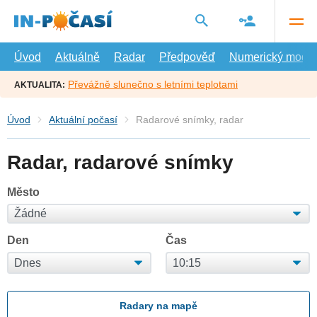
Přejít
na
hlavní
obsah
Úvod
Aktuálně
Radar
Předpověď
Numerický model
Převážně slunečno s letními teplotami
AKTUALITA:
Úvod
Aktuální počasí
Radarové snímky, radar
Radar, radarové snímky
Město
Den
Čas
Radary na mapě