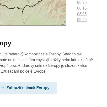
06:25
06:15
06:05
05:55
05:45
05:35
05:25
ropy
05:15
05:05
04:55
dujte radarový kompozit celé Evropy. Snadno tak
04:45
náte odkud se k nám chystají srážky nebo kde aktuálně
04:35
vropě prší. Radarový snímek Evropy je složen z více
04:25
 100 radarů po celé Evropě.
04:15
04:05
Zobrazit snímek Evropy
03:55
03:45
03:35
03:25