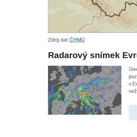
Zdroj dat:
ČHMÚ
Radarový snímek Ev
Sle
poz
v E
než