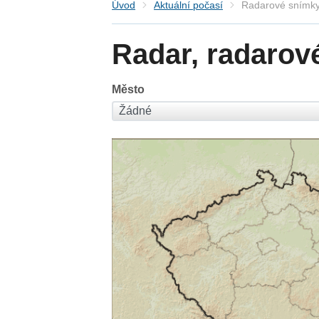
Úvod
Aktuální počasí
Radarové snímky
Radar, radarov
Město