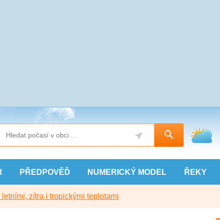
R
PŘEDPOVĚĎ
NUMERICKÝ
MODEL
ŘEKY
etními, zítra i tropickými teplotami