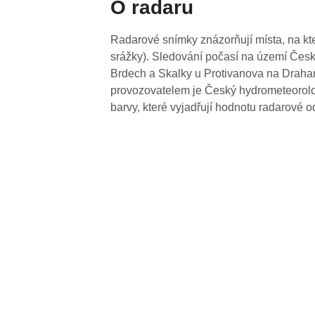
O radaru
Radarové snímky znázorňují místa, na kte
srážky). Sledování počasí na území Česk
Brdech a Skalky u Protivanova na Drahan
provozovatelem je Český hydrometeorolog
barvy, které vyjadřují hodnotu radarové o