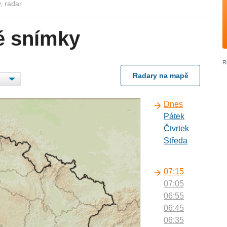
, radar
é snímky
Radary na mapě
Dnes
Pátek
Čtvrtek
Středa
07:15
07:05
06:55
06:45
06:35