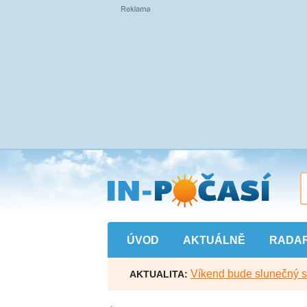
Přejít
na
hlavní
obsah
ÚVOD
AKTUÁLNĚ
RADA
Víkend bude slunečný s l
AKTUALITA: