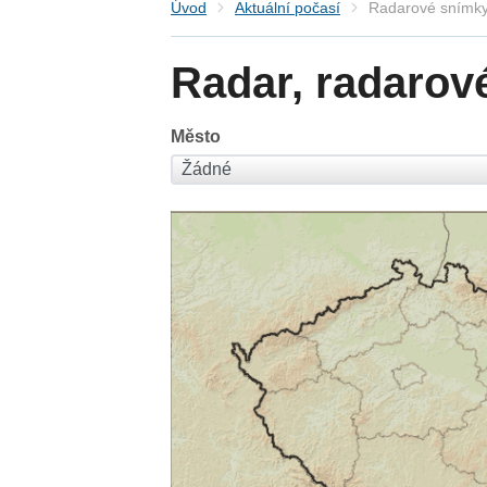
Úvod
Aktuální počasí
Radarové snímky
Radar, radarov
Město