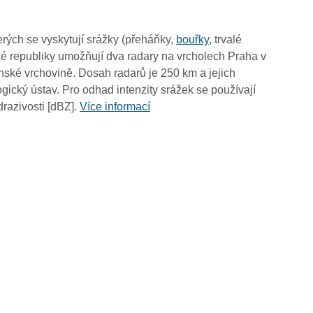
10:25
10:15
rých se vyskytují srážky (přeháňky,
bouřky
, trvalé
10:05
é republiky umožňují dva radary na vrcholech Praha v
09:55
ské vrchovině. Dosah radarů je 250 km a jejich
09:45
ický ústav. Pro odhad intenzity srážek se používají
09:35
drazivosti [dBZ].
Více informací
09:25
09:15
09:05
08:55
08:45
08:35
08:25
08:15
08:05
07:55
07:45
07:35