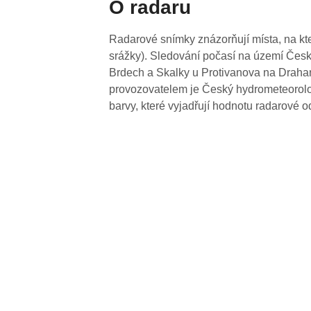
O radaru
Radarové snímky znázorňují místa, na kte
srážky). Sledování počasí na území Česk
Brdech a Skalky u Protivanova na Drahan
provozovatelem je Český hydrometeorolog
barvy, které vyjadřují hodnotu radarové o