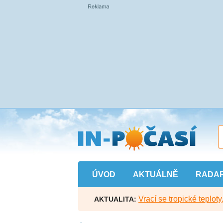
Přejít
na
hlavní
obsah
ÚVOD
AKTUÁLNĚ
RADA
Vrací se tropické teploty
AKTUALITA: