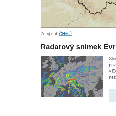
Zdroj dat:
ČHMÚ
Radarový snímek Ev
Sle
poz
v E
než