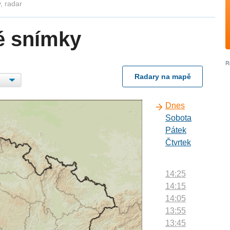
, radar
é snímky
Radary na mapě
Dnes
Sobota
Pátek
Čtvrtek
14:25
14:15
14:05
13:55
13:45