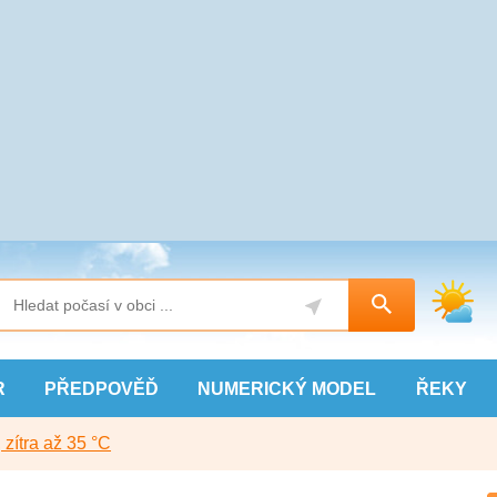
R
PŘEDPOVĚĎ
NUMERICKÝ
MODEL
ŘEKY
, zítra až 35 °C