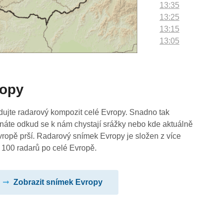
13:35
13:25
13:15
13:05
12:55
12:45
12:35
ropy
12:25
12:15
12:05
dujte radarový kompozit celé Evropy. Snadno tak
11:55
náte odkud se k nám chystají srážky nebo kde aktuálně
11:45
vropě prší. Radarový snímek Evropy je složen z více
11:35
 100 radarů po celé Evropě.
11:25
11:15
Zobrazit snímek Evropy
11:05
10:55
10:45
10:35