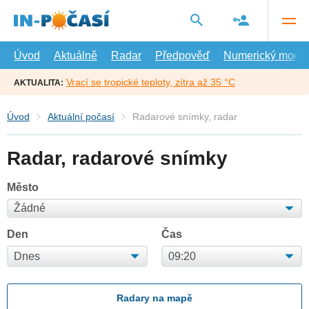
Přejít
na
hlavní
obsah
Úvod
Aktuálně
Radar
Předpověď
Numerický model
Vrací se tropické teploty, zítra až 35 °C
AKTUALITA:
Úvod
Aktuální počasí
Radarové snímky, radar
Radar, radarové snímky
Město
Den
Čas
Radary na mapě