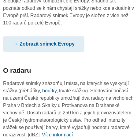
Sledujte radarový kompozit celé Evropy. Snadno tak
poznáte odkud se k nám chystají srážky nebo kde aktuálně v
Evropě prší. Radarový snímek Evropy je složen z více než
100 radarů po celé Evropě.
Zobrazit snímek Evropy
O radaru
Radarové snímky znázorňují místa, na kterých se vyskytují
srážky (přeháňky,
bouřky
, trvalé srážky). Sledování počasí
na území České republiky umožňují dva radary na vrcholech
Praha v Brdech a Skalky u Protivanova na Drahanské
vrchovině. Dosah radarů je 250 km a jejich provozovatelem
je Český hydrometeorologický ústav. Pro odhad intenzity
srážek se používají barvy, které vyjadřují hodnotu radarové
odrazivosti [dBZ].
Více informací