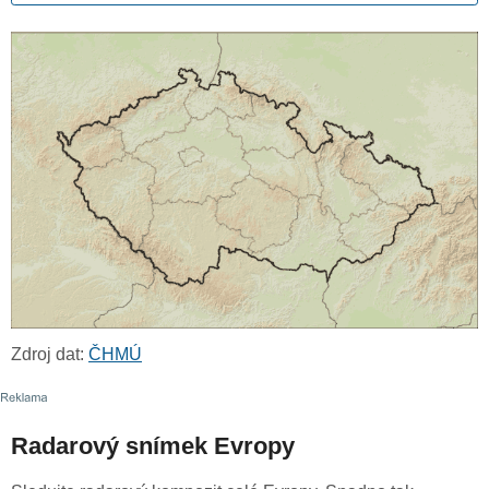
Zdroj dat:
ČHMÚ
Radarový snímek Evropy